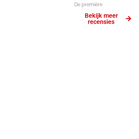
RECENSIE 40-
De première
45, DE
Bekijk meer
MUSICAL
recensies
THEATERZAAL HUREN?
Bent u op zoek naar een geschikte
ruimte om een bijeenkomst te
organiseren?
U heeft de keuze uit 11 verschillende
zalen, van klein tot groot. Elke zaal
beschikt over