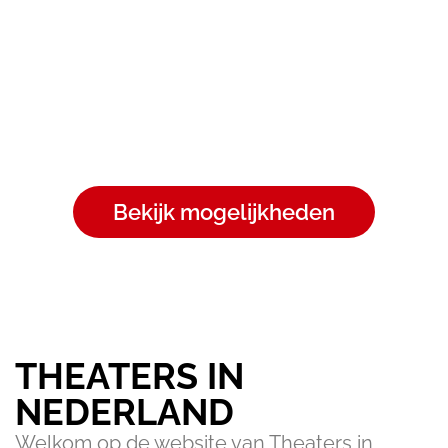
alle faciliteiten die u nodig heeft:
draadloos internet, whiteboard, flipover
en/of
beamer. Vraag direct aan de rechterkant
meer informatie aan of bekijk hier de
huurtarieven
Bekijk mogelijkheden
THEATERS IN
NEDERLAND
Welkom op de website van Theaters in