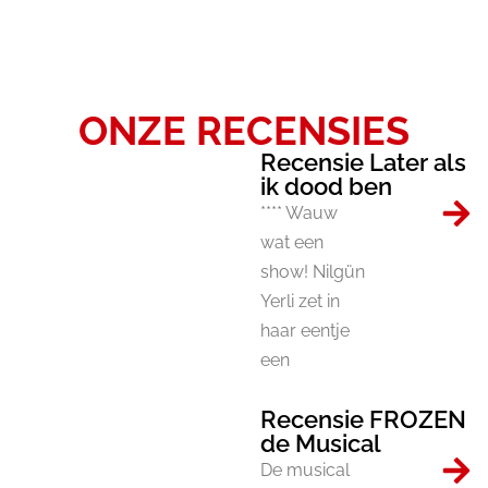
ONZE RECENSIES
Recensie Later als
ik dood ben
**** Wauw
wat een
show! Nilgün
Yerli zet in
haar eentje
een
Recensie FROZEN
de Musical
De musical