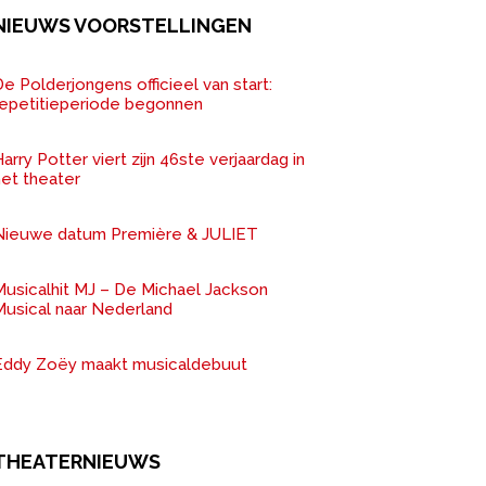
NIEUWS VOORSTELLINGEN
e Polderjongens officieel van start:
repetitieperiode begonnen
arry Potter viert zijn 46ste verjaardag in
het theater
Nieuwe datum Première & JULIET
Musicalhit MJ – De Michael Jackson
Musical naar Nederland
Eddy Zoëy maakt musicaldebuut
THEATERNIEUWS