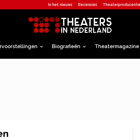
In het nieuws
Recensies
Theaterproducent
rvoorstellingen
Biografieën
Theatermagazine
en