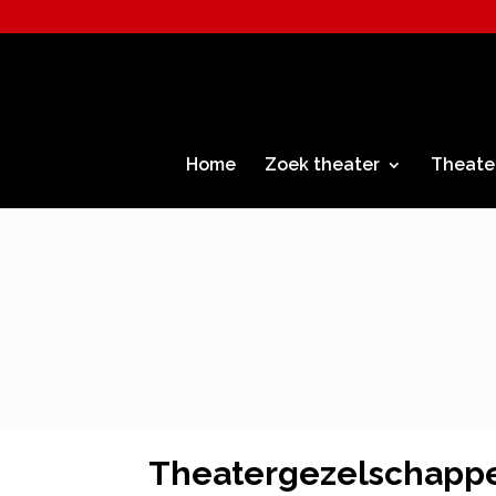
Home
Zoek theater
Theate
Theatergezelschapp