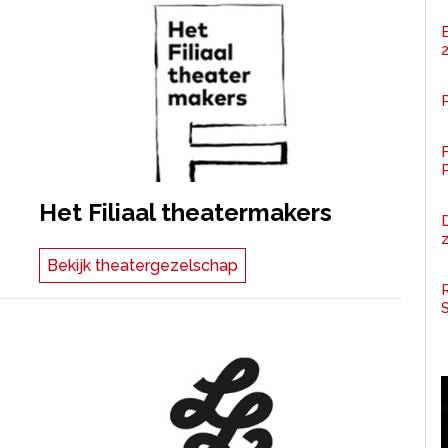
P
F
Het Filiaal theatermakers
z
Bekijk theatergezelschap
R