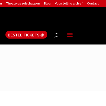
en
Theatergezelschappen
Blog
Voorstelling archief
Contact
BESTEL TICKETS