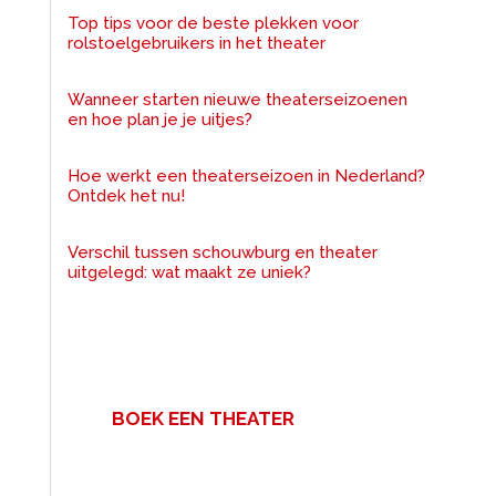
Top tips voor de beste plekken voor
rolstoelgebruikers in het theater
Wanneer starten nieuwe theaterseizoenen
en hoe plan je je uitjes?
Hoe werkt een theaterseizoen in Nederland?
Ontdek het nu!
Verschil tussen schouwburg en theater
uitgelegd: wat maakt ze uniek?
BOEK EEN THEATER
Een zakelijke bijeenkomst met
veel mensen? Voor uw congres,