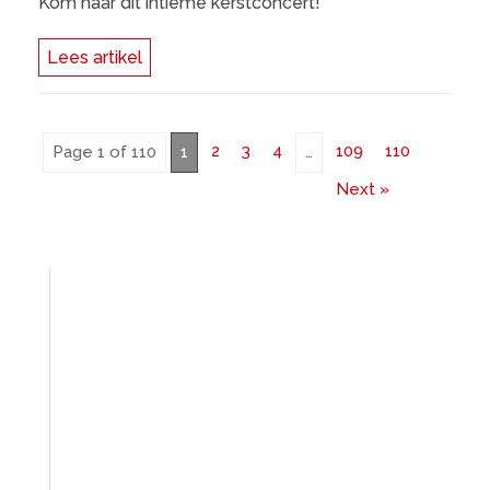
Kom naar dit intieme kerstconcert!
Lees artikel
2
3
4
109
110
Page 1 of 110
1
…
Next »