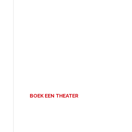
BOEK EEN THEATER
Een zakelijke bijeenkomst met
veel mensen? Voor uw congres,
personeelsfeest of vergadering.
Boek een theater!