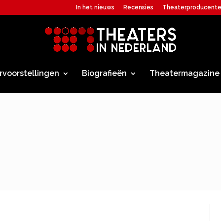
In het nieuws
Recensies
Theaterproducent
rvoorstellingen
Biografieën
Theatermagazine