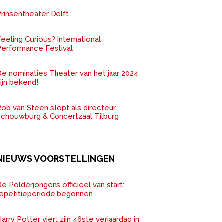
rinsentheater Delft
eeling Curious? International
Performance Festival
De nominaties Theater van het jaar 2024
ijn bekend!
ob van Steen stopt als directeur
Schouwburg & Concertzaal Tilburg
NIEUWS VOORSTELLINGEN
e Polderjongens officieel van start:
repetitieperiode begonnen
arry Potter viert zijn 46ste verjaardag in