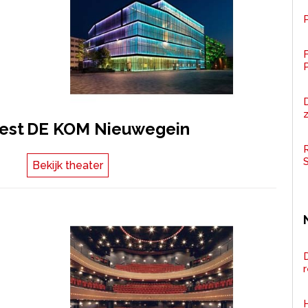
P
F
z
est
DE KOM Nieuwegein
R
Bekijk theater
D
H