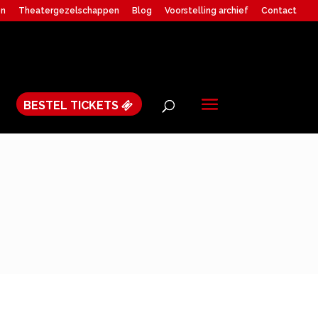
en
Theatergezelschappen
Blog
Voorstelling archief
Contact
BESTEL TICKETS