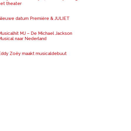
het theater
Nieuwe datum Première & JULIET
Musicalhit MJ – De Michael Jackson
Musical naar Nederland
Eddy Zoëy maakt musicaldebuut