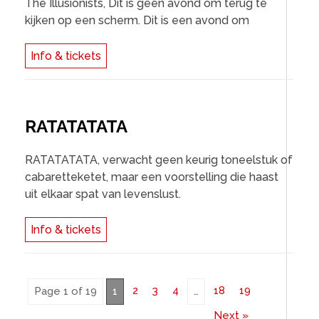
The Illusionists, Dit is geen avond om terug te
kijken op een scherm. Dit is een avond om
Info & tickets
RATATATATA
RATATATATA, verwacht geen keurig toneelstuk of
cabaretteketet, maar een voorstelling die haast
uit elkaar spat van levenslust.
Info & tickets
2
3
4
18
19
Page 1 of 19
1
…
Next »