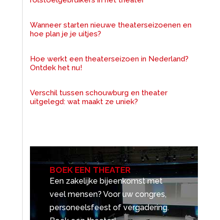
Wanneer starten nieuwe theaterseizoenen en
hoe plan je je uitjes?
Hoe werkt een theaterseizoen in Nederland?
Ontdek het nu!
Verschil tussen schouwburg en theater
uitgelegd: wat maakt ze uniek?
BOEK EEN THEATER
Een zakelijke bijeenkomst met
veel mensen? Voor uw congres,
personeelsfeest of vergadering.