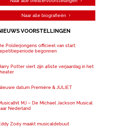
Naar alle theatervoorstellingen
Naar alle biografieën
NIEUWS VOORSTELLINGEN
e Polderjongens officieel van start:
repetitieperiode begonnen
arry Potter viert zijn 46ste verjaardag in het
theater
Nieuwe datum Première & JULIET
Musicalhit MJ – De Michael Jackson Musical
naar Nederland
Eddy Zoëy maakt musicaldebuut