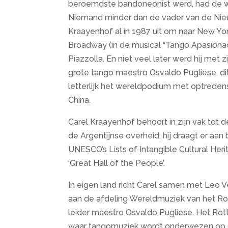
beroemdste bandoneonist werd, had de w
Niemand minder dan de vader van de Nieu
Kraayenhof al in 1987 uit om naar New Y
Broadway (in de musical “Tango Apasionad
Piazzolla. En niet veel later werd hij me
grote tango maestro Osvaldo Pugliese, dit
letterlijk het wereldpodium met optredens 
China.
Carel Kraayenhof behoort in zijn vak tot 
de Argentijnse overheid, hij draagt er aa
UNESCO’s Lists of Intangible Cultural Herit
‘Great Hall of the People’.
In eigen land richt Carel samen met Leo 
aan de afdeling Wereldmuziek van het Rot
leider maestro Osvaldo Pugliese. Het Ro
waar tangomuziek wordt onderwezen op 