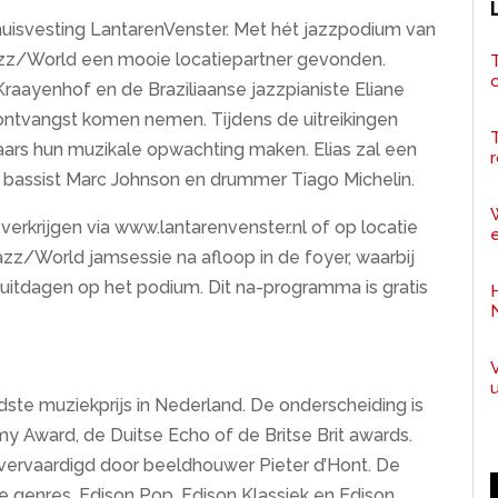
huisvesting LantarenVenster. Met hét jazzpodium van
zz/World een mooie locatiepartner gevonden.
T
 Kraayenhof en de Braziliaanse jazzpianiste Eliane
n ontvangst komen nemen. Tijdens de uitreikingen
ars hun muzikale opwachting maken. Elias zal een
r
bassist Marc Johnson en drummer Tiago Michelin.
 verkrijgen via www.lantarenvenster.nl of op locatie
e
azz/World jamsessie na afloop in de foyer, waarbij
 uitdagen op het podium. Dit na-programma is gratis
ste muziekprijs in Nederland. De onderscheiding is
 Award, de Duitse Echo of de Britse Brit awards.
vervaardigd door beeldhouwer Pieter d’Hont. De
ale genres. Edison Pop, Edison Klassiek en Edison