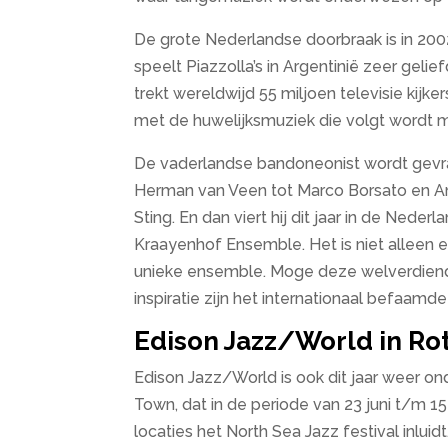
De grote Nederlandse doorbraak is in 2002 
speelt Piazzolla’s in Argentinië zeer gel
trekt wereldwijd 55 miljoen televisie kijk
met de huwelijksmuziek die volgt wordt maa
De vaderlandse bandoneonist wordt gevra
Herman van Veen tot Marco Borsato en A
Sting. En dan viert hij dit jaar in de Neder
Kraayenhof Ensemble. Het is niet alleen e
unieke ensemble. Moge deze welverdiend
inspiratie zijn het internationaal befaam
Edison Jazz/World in R
Edison Jazz/World is ook dit jaar weer on
Town, dat in de periode van 23 juni t/m 
locaties het North Sea Jazz festival inluidt