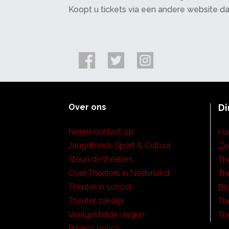
Koopt u tickets via een andere website d
Over ons
Di
Neem contact op
H
Jeugdfonds Sport & Cultuur
Zo
Steun de theaters
Th
Over Theaters in Nederland
Th
Theater in school
Bi
Theater zakelijk
Th
Veelgestelde vragen
Th
Privacy policy