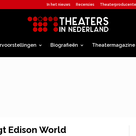
In het nieuws
Recensies
Theaterproducent
rvoorstellingen
Biografieën
Theatermagazine
gt Edison World