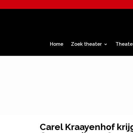
Home
Zoek theater
Theate
Carel Kraayenhof krij