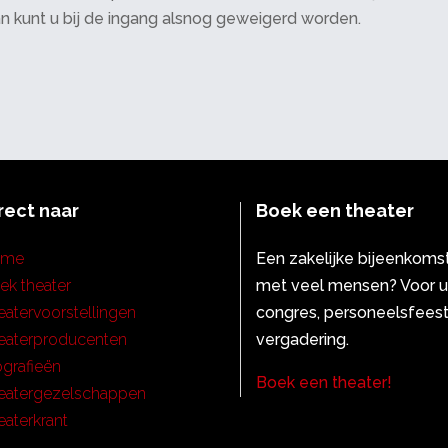
an kunt u bij de ingang alsnog geweigerd worden.
rect naar
Boek een theater
ome
Een zakelijke bijeenkoms
ek theater
met veel mensen? Voor 
eatervoorstellingen
congres, personeelsfeest
eaterproducenten
vergadering.
ografieën
Boek een theater!
eatergezelschappen
eaterkrant