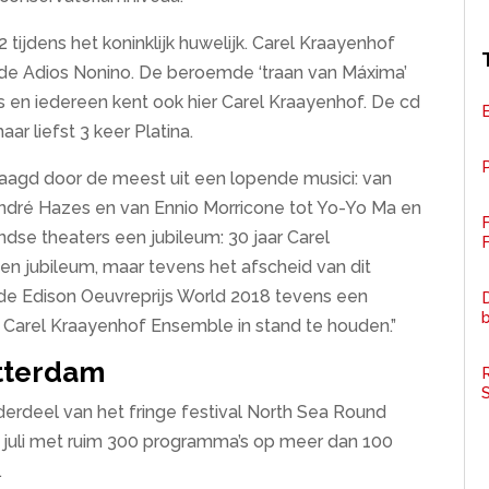
tijdens het koninklijk huwelijk. Carel Kraayenhof
iefde Adios Nonino. De beroemde ‘traan van Máxima’
ers en iedereen kent ook hier Carel Kraayenhof. De cd
r liefst 3 keer Platina.
P
agd door de meest uit een lopende musici: van
ndré Hazes en van Ennio Morricone tot Yo-Yo Ma en
landse theaters een jubileum: 30 jaar Carel
F
en jubileum, maar tevens het afscheid van dit
e Edison Oeuvreprijs World 2018 tevens een
D
de Carel Kraayenhof Ensemble in stand te houden.”
otterdam
R
derdeel van het fringe festival North Sea Round
15 juli met ruim 300 programma’s op meer dan 100
.