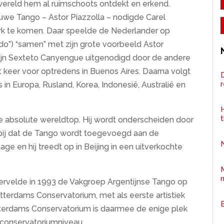
ereld hem al ruimschoots ontdekt en erkend.
we Tango – Astor Piazzolla – nodigde Carel
ork te komen. Daar speelde de Nederlander op
o”) “samen” met zijn grote voorbeeld Astor
t zijn Sexteto Canyengue uitgenodigd door de andere
 keer voor optredens in Buenos Aires. Daarna volgt
D
in Europa, Rusland, Korea, Indonesië, Australië en
H
de absolute wereldtop. Hij wordt onderscheiden door
n bij dat de Tango wordt toegevoegd aan de
age en hij treedt op in Beijing in een uitverkochte
Vervelde in 1993 de Vakgroep Argentijnse Tango op
terdams Conservatorium, met als eerste artistiek
tterdams Conservatorium is daarmee de enige plek
conservatoriumniveau.