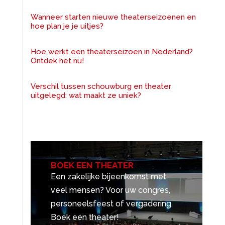
Wanneer starten nieuwe theaterseizoenen en
hoe plan je je uitjes?
Hoe werkt een theaterseizoen in Nederland?
Ontdek het nu!
Verschil tussen schouwburg en theater
uitgelegd: wat maakt ze uniek?
BOEK EEN THEATER
Een zakelijke bijeenkomst met
veel mensen? Voor uw congres,
personeelsfeest of vergadering.
Boek een theater!