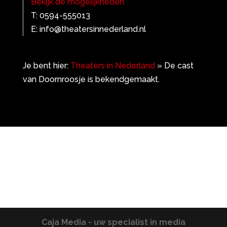
Bekijk de mogelijkheden
T: 0594-555013
E: info@theatersinnederland.nl
Je bent hier:
Theaters in Nederland
»
De cast
van Doornroosje is bekendgemaakt.
Caja Media - uw specialist in media