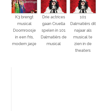
K3 brengt
Drie actrices
101
musical
gaan Cruella
Dalmatiërs dit
Doornroosje
spelen in 101
najaar als
in een fris,
Dalmatiërs de
musical te
modern jasje
musical
zien in de
theaters