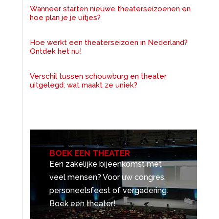
Wanneer starten nieuwe theaterseizoenen en
hoe plan je je uitjes?
Hoe werkt een theaterseizoen in Nederland?
Ontdek het nu!
Verschil tussen schouwburg en theater
uitgelegd: wat maakt ze uniek?
BOEK EEN THEATER
Een zakelijke bijeenkomst met
veel mensen? Voor uw congres,
personeelsfeest of vergadering.
Boek een theater!