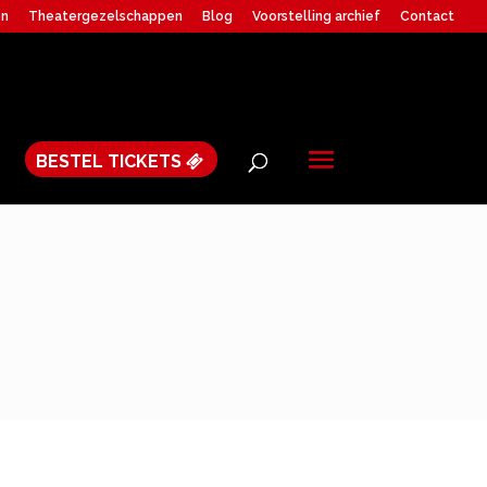
en
Theatergezelschappen
Blog
Voorstelling archief
Contact
BESTEL TICKETS