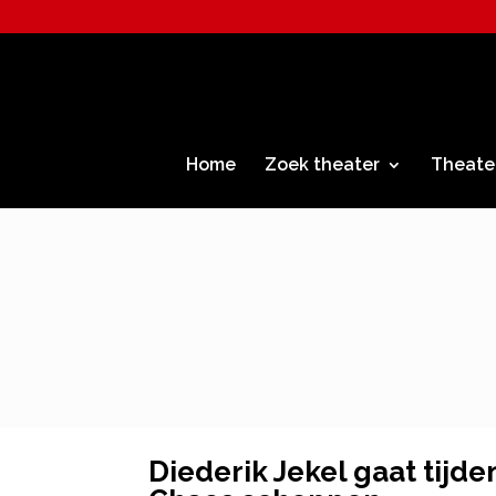
Home
Zoek theater
Theate
Diederik Jekel gaat tijde