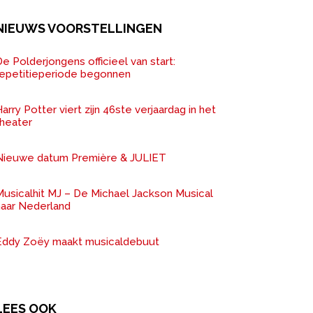
NIEUWS VOORSTELLINGEN
e Polderjongens officieel van start:
repetitieperiode begonnen
arry Potter viert zijn 46ste verjaardag in het
theater
Nieuwe datum Première & JULIET
Musicalhit MJ – De Michael Jackson Musical
naar Nederland
Eddy Zoëy maakt musicaldebuut
LEES OOK