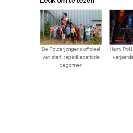
Leuk om te lezen
De Polderjongens officieel
Harry Potte
van start: repetitieperiode
verjaarda
begonnen