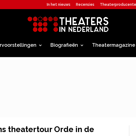
In het nieuws
Recensies
Theaterproducent
rvoorstellingen
Biografieën
Theatermagazine
ns theatertour Orde in de