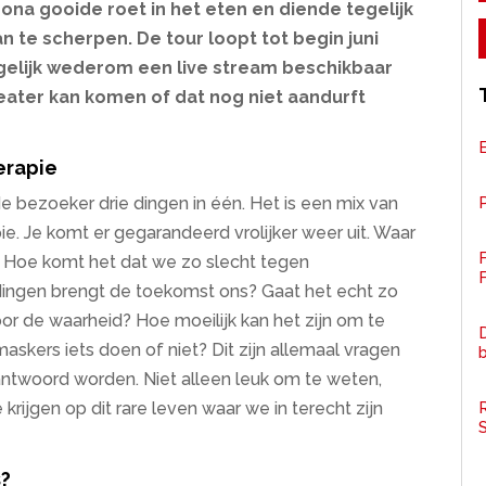
rona gooide roet in het eten en diende tegelijk
an te scherpen. De tour loopt tot begin juni
mogelijk wederom een live stream beschikbaar
heater kan komen of dat nog niet aandurft
erapie
P
 de bezoeker drie dingen in één. Het is een mix van
e. Je komt er gegarandeerd vrolijker weer uit. Waar
 Hoe komt het dat we zo slecht tegen
F
dingen brengt de toekomst ons? Gaat het echt zo
voor de waarheid? Hoe moeilijk kan het zijn om te
D
skers iets doen of niet? Dit zijn allemaal vragen
eantwoord worden. Niet alleen leuk om te weten,
R
rijgen op dit rare leven waar we in terecht zijn
s?