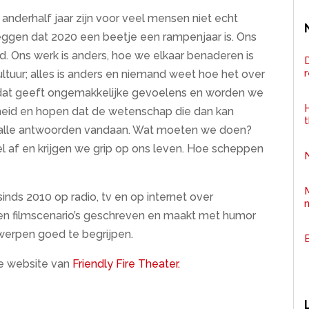
n anderhalf jaar zijn voor veel mensen niet echt
eggen dat 2020 een beetje een rampenjaar is. Ons
ld. Ons werk is anders, hoe we elkaar benaderen is
D
cultuur; alles is anders en niemand weet hoe het over
en dat geeft ongemakkelijke gevoelens en worden we
H
jkheid en hopen dat de wetenschap die dan kan
t alle antwoorden vandaan. Wat moeten we doen?
af en krijgen we grip op ons leven. Hoe scheppen
sinds 2010 op radio, tv en op internet over
en filmscenario’s geschreven en maakt met humor
werpen goed te begrijpen.
de website van
Friendly Fire Theater.