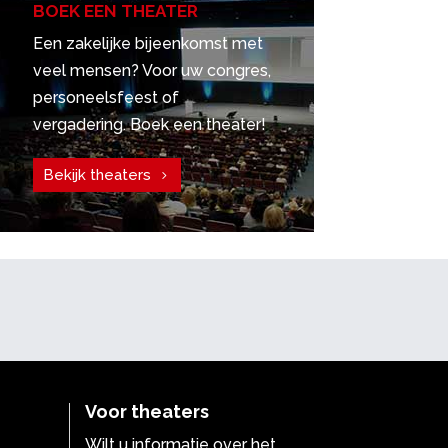
BOEK EEN THEATER
Een zakelijke bijeenkomst met
veel mensen? Voor uw congres,
personeelsfeest of
vergadering. Boek een theater!
Bekijk theaters
Voor theaters
Wilt u informatie over het