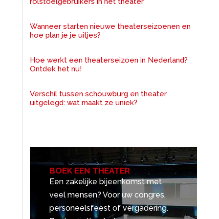
rolstoelgebruikers in het theater
Wanneer starten nieuwe theaterseizoenen en
hoe plan je je uitjes?
Hoe werkt een theaterseizoen in Nederland?
Ontdek het nu!
Verschil tussen schouwburg en theater
uitgelegd: wat maakt ze uniek?
BOEK EEN THEATER
Een zakelijke bijeenkomst met
veel mensen? Voor uw congres,
personeelsfeest of vergadering.