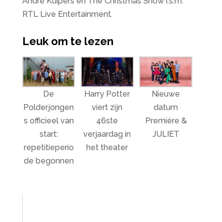
André Kuipers en The Christmas Show i.s.m.
RTL Live Entertainment.
Leuk om te lezen
De
Harry Potter
Nieuwe
Polderjongen
viert zijn
datum
s officieel van
46ste
Première &
start:
verjaardag in
JULIET
repetitieperio
het theater
de begonnen