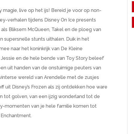
magie, live op het ijs! Bereid je voor op non-
sney-verhalen tijdens Disney On Ice presents
 als Bliksem McQueen, Takel en de ploeg van
n supersnelle stunts uithalen. Duik in het
 mee naar het koninkrijk van De Kleine
Jessie en de hele bende van Toy Story beleef
ppen uit handen van de onstuimige peuters van
 winterse wereld van Arendelle met de zusjes
ff uit Disney’s Frozen als zij ontdekken hoe ware
en tot golven, van een ijzig wonderland tot de
sney-momenten van je hele familie komen tot
f Enchantment.