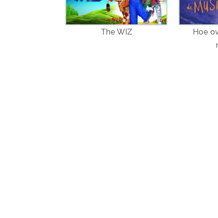
The WIZ
Hoe ov