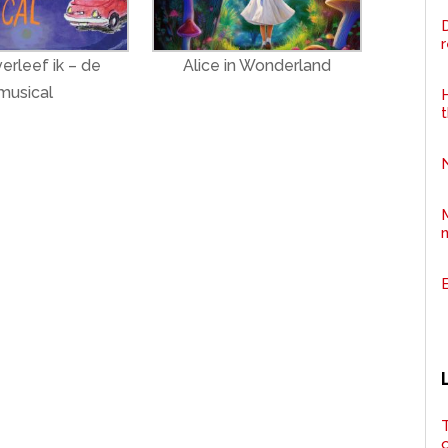
D
erleef ik – de
Alice in Wonderland
musical
H
T