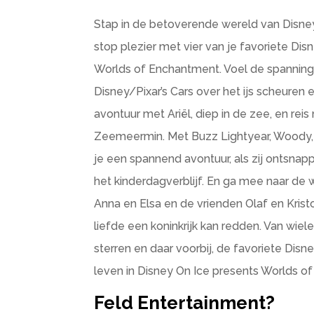
Stap in de betoverende wereld van Disney 
stop plezier met vier van je favoriete Di
Worlds of Enchantment. Voel de spanning
Disney/Pixar’s Cars over het ijs scheuren e
avontuur met Ariël, diep in de zee, en reis
Zeemeermin. Met Buzz Lightyear, Woody, 
je een spannend avontuur, als zij ontsna
het kinderdagverblijf. En ga mee naar de
Anna en Elsa en de vrienden Olaf en Kristo
liefde een koninkrijk kan redden. Van wiel
sterren en daar voorbij, de favoriete Di
leven in Disney On Ice presents Worlds o
Feld Entertainment?