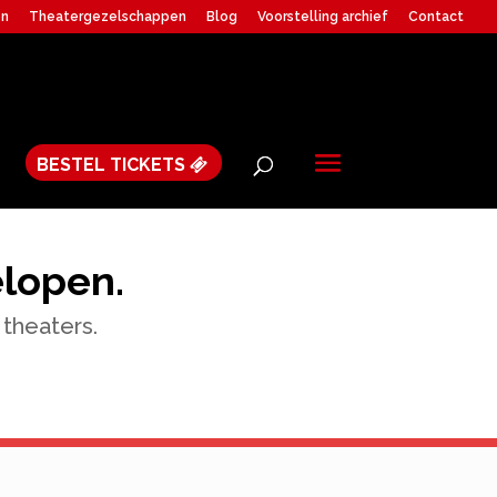
en
Theatergezelschappen
Blog
Voorstelling archief
Contact
BESTEL TICKETS
elopen.
 theaters.