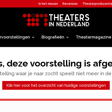
In het nieuws
Recensies
Theaterproducent
rvoorstellingen
Biografieën
Theatermagazine
, deze voorstelling is afg
elling waar je naar zocht speelt niet meer in de
Klik hier voor het overzicht van huidige voorstellingen