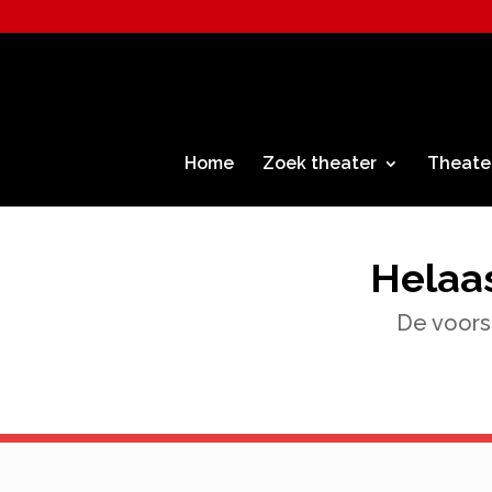
Home
Zoek theater
Theate
Helaas
De voorst