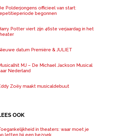
e Polderjongens officieel van start:
repetitieperiode begonnen
arry Potter viert zijn 46ste verjaardag in het
theater
Nieuwe datum Première & JULIET
Musicalhit MJ – De Michael Jackson Musical
naar Nederland
Eddy Zoëy maakt musicaldebuut
LEES OOK
oegankelijkheid in theaters: waar moet je
op letten bij een bezoek