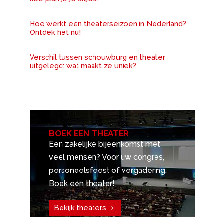
Hoe werkt een theaterseizoen in Nederland?
Ontdek het nu!
Verschil tussen schouwburg en theater
uitgelegd: wat maakt ze uniek?
BOEK EEN THEATER
Een zakelijke bijeenkomst met
veel mensen? Voor uw congres,
personeelsfeest of vergadering.
Boek een theater!
Bekijk theaters