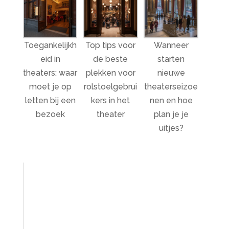
Toegankelijkh
Top tips voor
Wanneer
eid in
de beste
starten
theaters: waar
plekken voor
nieuwe
moet je op
rolstoelgebrui
theaterseizoe
letten bij een
kers in het
nen en hoe
bezoek
theater
plan je je
uitjes?