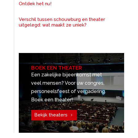
Ontdek het nu!
Verschil tussen schouwburg en theater
uitgelegd: wat maakt ze uniek?
BOEK EEN THEATER
Een zakelijke bijeenkomst met
veel mensen? Voor uw congres,
personeelsfeest of vergadering.
Boek een theater!
Bekijk theaters