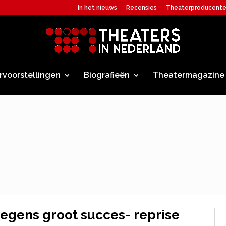
In het nieuws
Recensies
Theaterproducent
rvoorstellingen
Biografieën
Theatermagazine
wegens groot succes- reprise