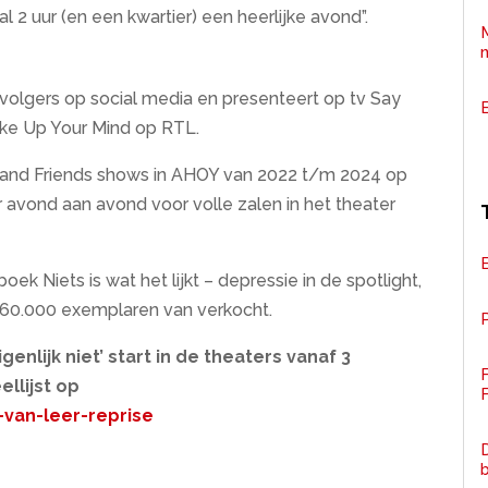
val 2 uur (en een kwartier) een heerlijke avond”.
 volgers op social media en presenteert op tv Say
Make Up Your Mind op RTL.
d and Friends shows in AHOY van 2022 t/m 2024 op
r avond aan avond voor volle zalen in het theater
ek Niets is wat het lijkt – depressie in de spotlight,
n 60.000 exemplaren van verkocht.
P
genlijk niet’ start in de theaters vanaf 3
llijst op
F
-van-leer-reprise
D