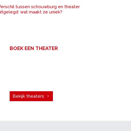
Verschil tussen schouwburg en theater
uitgelegd: wat maakt ze uniek?
BOEK EEN THEATER
Een zakelijke bijeenkomst met
veel mensen? Voor uw congres,
personeelsfeest of
vergadering. Boek een theater!
Bekijk theaters