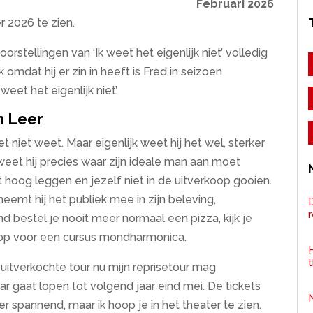
Februari 2026
r 2026 te zien.
rstellingen van ‘Ik weet het eigenlijk niet’ volledig
mdat hij er zin in heeft is Fred in seizoen
eet het eigenlijk niet’.
n Leer
t niet weet. Maar eigenlijk weet hij het wel, sterker
weet hij precies waar zijn ideale man aan moet
at hoog leggen en jezelf niet in de uitverkoop gooien.
eemt hij het publiek mee in zijn beleving,
D
bestel je nooit meer normaal een pizza, kijk je
e op voor een cursus mondharmonica.
H
g uitverkochte tour nu mijn reprisetour mag
ar gaat lopen tot volgend jaar eind mei. De tickets
er spannend, maar ik hoop je in het theater te zien.