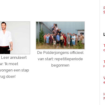
R
T
De Polderjongens officieel
 Leer annuleert
van start: repetitieperiode
w: ‘Ik moet
begonnen
r
ongen een stap
rug doen’
e