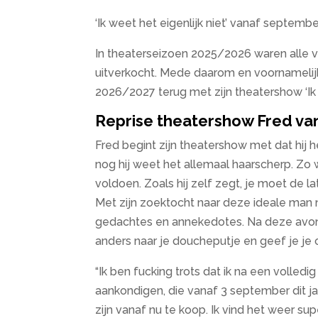
‘Ik weet het eigenlijk niet’ vanaf septembe
In theaterseizoen 2025/2026 waren alle voo
uitverkocht. Mede daarom en voornamelijk o
2026/2027 terug met zijn theatershow ‘Ik w
Reprise theatershow Fred va
Fred begint zijn theatershow met dat hij he
nog hij weet het allemaal haarscherp. Zo 
voldoen. Zoals hij zelf zegt, je moet de l
Met zijn zoektocht naar deze ideale man n
gedachtes en annekedotes. Na deze avond 
anders naar je doucheputje en geef je j
“Ik ben fucking trots dat ik na een volledi
aankondigen, die vanaf 3 september dit ja
zijn vanaf nu te koop. Ik vind het weer sup