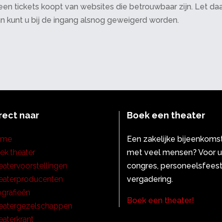
 alleen tickets koopt van websites die betrouwbaar zijn. Let 
an kunt u bij de ingang alsnog geweigerd worden.
rect naar
Boek een theater
ome
Een zakelijke bijeenkoms
ek theater
met veel mensen? Voor 
eatervoorstellingen
congres, personeelsfeest
eaterproducenten
vergadering.
ografieën
Boek een theater!
eatergezelschappen
eaterkrant