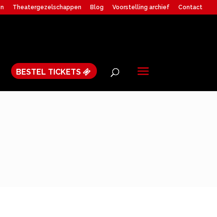
en
Theatergezelschappen
Blog
Voorstelling archief
Contact
BESTEL TICKETS