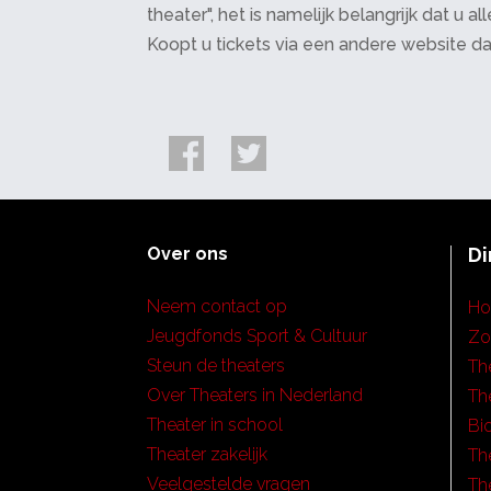
theater", het is namelijk belangrijk dat u
Koopt u tickets via een andere website d
Over ons
Di
Neem contact op
H
Jeugdfonds Sport & Cultuur
Zo
Steun de theaters
Th
Over Theaters in Nederland
Th
Theater in school
Bi
Theater zakelijk
Th
Veelgestelde vragen
Th