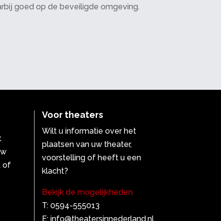
daarbij goed op de beveiligde omgeving.
Voor theaters
Wilt u informatie over het
t
plaatsen van uw theater,
uw
voorstelling of heeft u een
 of
klacht?
Bekijk de mogelijkheden
T: 0594-555013
E: info@theatersinnederland.nl