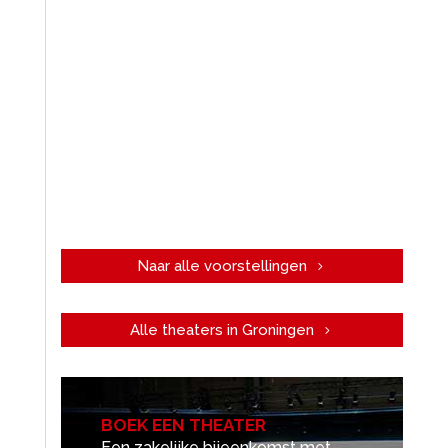
Naar alle voorstellingen
Alle theaters in Groningen
BOEK EEN THEATER
Een zakelijke bijeenkomst met