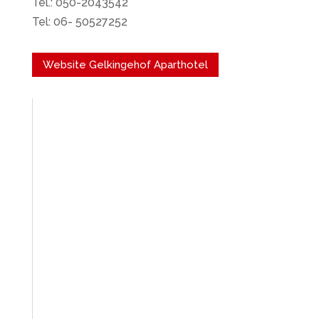
Tel.: 050-2043542
Tel: 06- 50527252
Website Gelkingehof Aparthotel