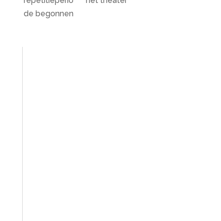
repetitieperio
het theater
de begonnen