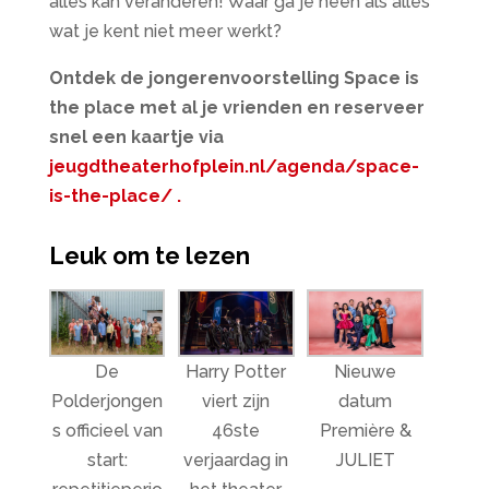
alles kan veranderen! Waar ga je heen als alles
wat je kent niet meer werkt?
Ontdek de jongerenvoorstelling Space is
the place met al je vrienden en reserveer
snel een kaartje via
jeugdtheaterhofplein.nl/agenda/space-
is-the-place/ .
Leuk om te lezen
De
Harry Potter
Nieuwe
Polderjongen
viert zijn
datum
s officieel van
46ste
Première &
start:
verjaardag in
JULIET