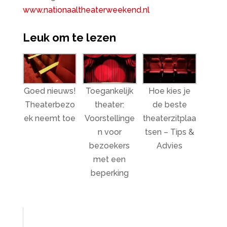
www.nationaaltheaterweekend.nl
Leuk om te lezen
Goed nieuws!
Toegankelijk
Hoe kies je
Theaterbezo
theater:
de beste
ek neemt toe
Voorstellinge
theaterzitplaa
n voor
tsen – Tips &
bezoekers
Advies
met een
beperking