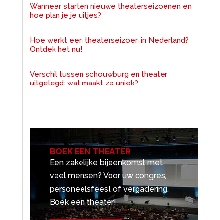
Wanneer starten nieuwe theaterseizoenen en
hoe plan je je uitjes?
Hoe werkt een theaterseizoen in Nederland?
Ontdek het nu!
Verschil tussen schouwburg en theater
uitgelegd: wat maakt ze uniek?
BOEK EEN THEATER
Een zakelijke bijeenkomst met
veel mensen? Voor uw congres,
personeelsfeest of vergadering.
Boek een theater!