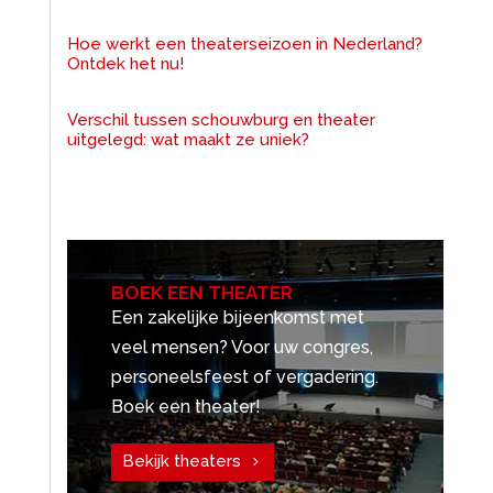
Hoe werkt een theaterseizoen in Nederland?
Ontdek het nu!
Verschil tussen schouwburg en theater
uitgelegd: wat maakt ze uniek?
BOEK EEN THEATER
Een zakelijke bijeenkomst met
veel mensen? Voor uw congres,
personeelsfeest of vergadering.
Boek een theater!
Bekijk theaters