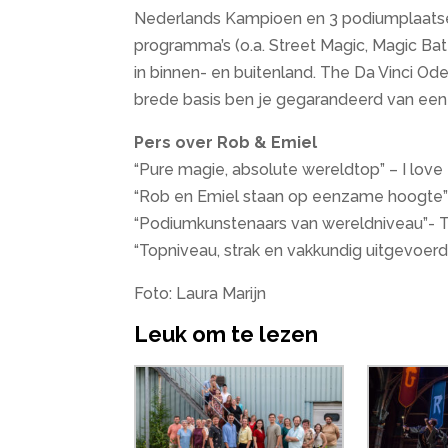
Nederlands Kampioen en 3 podiumplaatse
programma’s (o.a. Street Magic, Magic Ba
in binnen- en buitenland. The Da Vinci Od
brede basis ben je gegarandeerd van een 
Pers over Rob & Emiel
“Pure magie, absolute wereldtop” – I love
“Rob en Emiel staan op eenzame hoogte”
“Podiumkunstenaars van wereldniveau”- T
“Topniveau, strak en vakkundig uitgevoerd
Foto: Laura Marijn
Leuk om te lezen