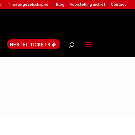
en
Theatergezelschappen
Blog
Voorstelling archief
Contact
BESTEL TICKETS