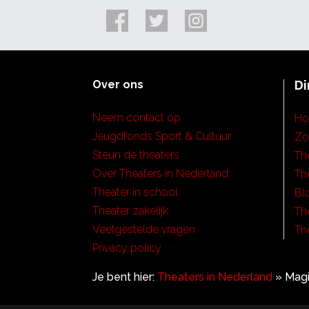
Over ons
Di
Neem contact op
H
Jeugdfonds Sport & Cultuur
Zo
Steun de theaters
Th
Over Theaters in Nederland
Th
Theater in school
Bi
Theater zakelijk
Th
Veelgestelde vragen
Th
Privacy policy
Je bent hier:
Theaters in Nederland
»
Magi