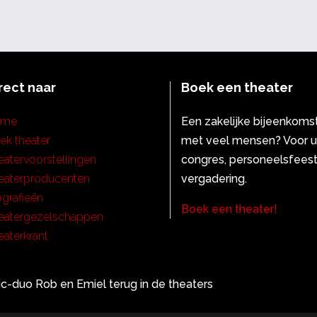
rect naar
Boek een theater
ome
Een zakelijke bijeenkoms
ek theater
met veel mensen? Voor 
eatervoorstellingen
congres, personeelsfeest
eaterproducenten
vergadering.
ografieën
Boek een theater!
eatergezelschappen
eaterkrant
c-duo Rob en Emiel terug in de theaters