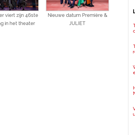
r viert zijn 46ste
Nieuwe datum Première &
g in het theater
JULIET
T
r
e