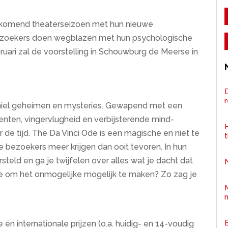
ankomend theaterseizoen met hun nieuwe
zoekers doen wegblazen met hun psychologische
uari zal de voorstelling in Schouwburg de Meerse in
D
Emiel geheimen en mysteries. Gewapend met een
nten, vingervlugheid en verbijsterende mind-
H
de tijd. The Da Vinci Ode is een magische en niet te
e bezoekers meer krijgen dan ooit tevoren. In hun
steld en ga je twijfelen over alles wat je dacht dat
 ze om het onmogelijke mogelijk te maken? Zo zag je
 én internationale prijzen (o.a. huidig- en 14-voudig