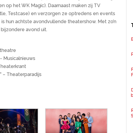
n op het WK Magic). Daarnaast maken zij TV
ttle, Testcase) en verzorgen ze optredens en events
e is hun achtste avondvullende theatershow. Met zo’n
bijzondere avond uit.
 theatre
P
- Musicalnieuws
heaterkrant
” – Theaterparadijs
F
D
R