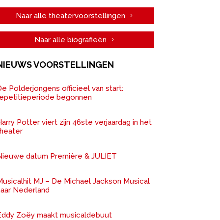
Naar alle theatervoorstellingen
Naar alle biografieën
NIEUWS VOORSTELLINGEN
e Polderjongens officieel van start:
repetitieperiode begonnen
arry Potter viert zijn 46ste verjaardag in het
theater
Nieuwe datum Première & JULIET
Musicalhit MJ – De Michael Jackson Musical
naar Nederland
Eddy Zoëy maakt musicaldebuut