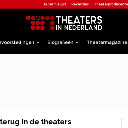
In het nieuws
Recensies
Theaterproducent
rvoorstellingen
Biografieën
Theatermagazine
terug in de theaters