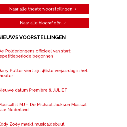
Naar alle theatervoorstellingen
Naar alle biografieën
NIEUWS VOORSTELLINGEN
e Polderjongens officieel van start:
repetitieperiode begonnen
arry Potter viert zijn 46ste verjaardag in het
theater
Nieuwe datum Première & JULIET
Musicalhit MJ – De Michael Jackson Musical
naar Nederland
Eddy Zoëy maakt musicaldebuut