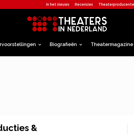
In het nieuws
Recensies
Theaterproducent
rvoorstellingen
Biografieën
Theatermagazine
ducties &