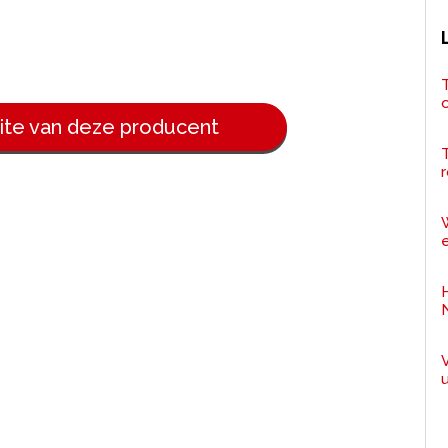
T
ite van deze producent
r
e