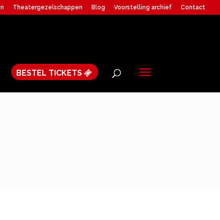
en
Theatergezelschappen
Blog
Voorstelling archief
Contact
BESTEL TICKETS