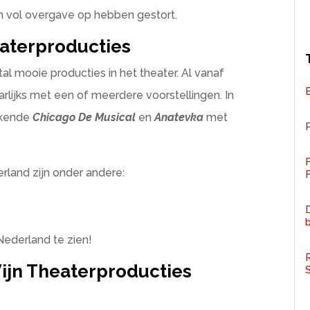
h vol overgave op hebben gestort.
eaterproducties
tal mooie producties in het theater. Al vanaf
rlijks met een of meerdere voorstellingen. In
ekende
Chicago De Musical
en
Anatevka
met
P
erland zijn onder andere:
F
D
 Nederland te zien!
R
ijn Theaterproducties