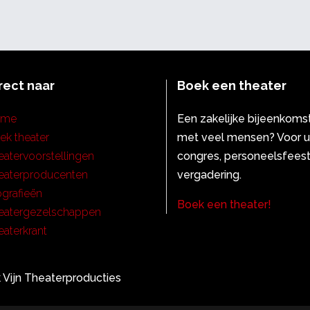
rect naar
Boek een theater
ome
Een zakelijke bijeenkoms
ek theater
met veel mensen? Voor 
eatervoorstellingen
congres, personeelsfeest
eaterproducenten
vergadering.
ografieën
Boek een theater!
eatergezelschappen
eaterkrant
 Vijn Theaterproducties