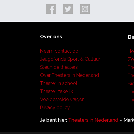
Over ons
Di
Neem contact op
H
Jeugdfonds Sport & Cultuur
Zo
Steun de theaters
Th
Over Theaters in Nederland
Th
Theater in school
Bi
Theater zakelijk
Th
Veelgestelde vragen
Th
Privacy policy
Je bent hier:
Theaters in Nederland
»
Mark