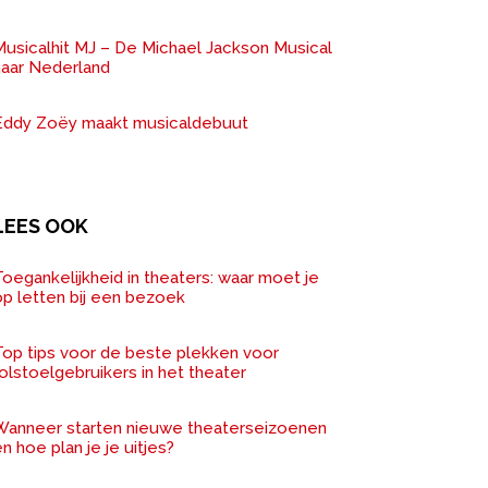
Musicalhit MJ – De Michael Jackson Musical
naar Nederland
Eddy Zoëy maakt musicaldebuut
LEES OOK
oegankelijkheid in theaters: waar moet je
op letten bij een bezoek
Top tips voor de beste plekken voor
olstoelgebruikers in het theater
Wanneer starten nieuwe theaterseizoenen
n hoe plan je je uitjes?