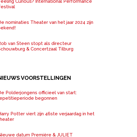
Feeling Curious? International Performance
estival
e nominaties Theater van het jaar 2024 zijn
bekend!
ob van Steen stopt als directeur
Schouwburg & Concertzaal Tilburg
NIEUWS VOORSTELLINGEN
e Polderjongens officieel van start:
repetitieperiode begonnen
arry Potter viert zijn 46ste verjaardag in het
theater
Nieuwe datum Première & JULIET