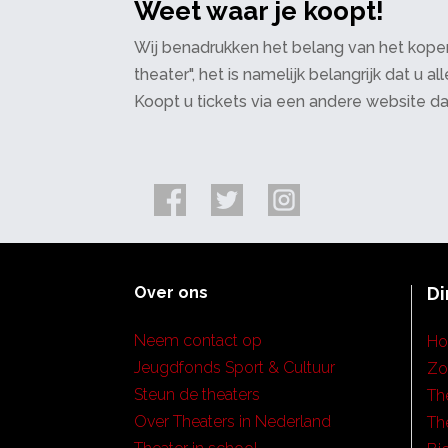
Weet waar je koopt!
Wij benadrukken het belang van het kopen
theater", het is namelijk belangrijk dat u
Koopt u tickets via een andere website d
Over ons
Di
Neem contact op
H
Jeugdfonds Sport & Cultuur
Zo
Steun de theaters
Th
Over Theaters in Nederland
Th