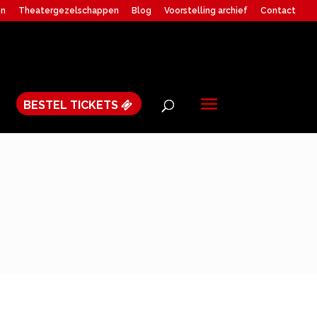
en
Theatergezelschappen
Blog
Voorstelling archief
Contact
BESTEL TICKETS