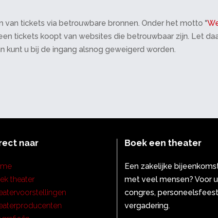
 van tickets via betrouwbare bronnen. Onder het motto "
We
 alleen tickets koopt van websites die betrouwbaar zijn. Let 
an kunt u bij de ingang alsnog geweigerd worden.
rect naar
Boek een theater
ome
Een zakelijke bijeenkoms
ek theater
met veel mensen? Voor 
eatervoorstellingen
congres, personeelsfeest
eaterproducenten
vergadering.