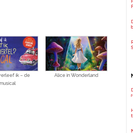
F
D
R
erleef ik – de
Alice in Wonderland
musical
D
H