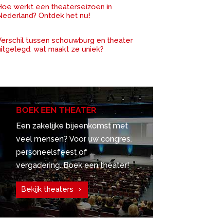
Hoe werkt een theaterseizoen in
Nederland? Ontdek het nu!
Verschil tussen schouwburg en theater
uitgelegd: wat maakt ze uniek?
BOEK EEN THEATER
Een zakelijke bijeenkomst met
veel mensen? Voor uw congres,
personeelsfeest of
vergadering. Boek een theater!
Bekijk theaters