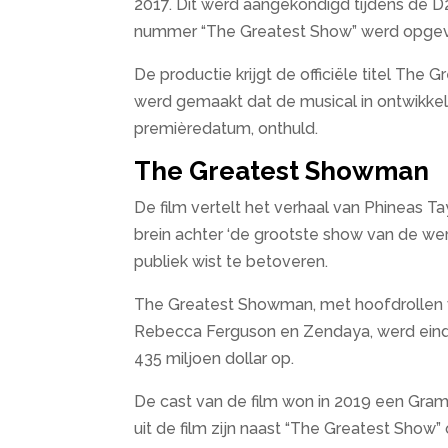
2017. Dit werd aangekondigd tijdens de D
nummer “The Greatest Show” werd opge
De productie krijgt de officiële titel T
werd gemaakt dat de musical in ontwikkelin
premièredatum, onthuld.
The Greatest Showman
De film vertelt het verhaal van Phineas Ta
brein achter ‘de grootste show van de we
publiek wist te betoveren.
The Greatest Showman, met hoofdrollen v
Rebecca Ferguson en Zendaya, werd eind
435 miljoen dollar op.
De cast van de film won in 2019 een Gr
uit de film zijn naast “The Greatest Show” 