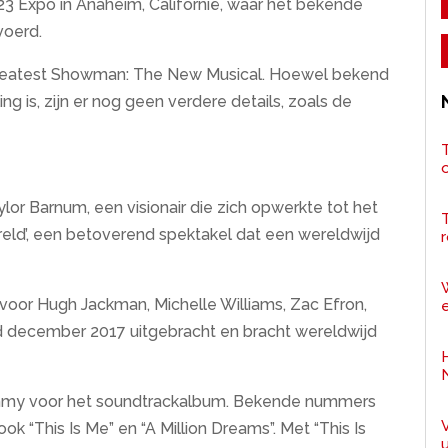
23 Expo in Anaheim, Californië, waar het bekende
voerd.
he Greatest Showman: The New Musical. Hoewel bekend
g is, zijn er nog geen verdere details, zoals de
T
ylor Barnum, een visionair die zich opwerkte tot het
reld’, een betoverend spektakel dat een wereldwijd
r
oor Hugh Jackman, Michelle Williams, Zac Efron,
e
 december 2017 uitgebracht en bracht wereldwijd
ammy voor het soundtrackalbum. Bekende nummers
ook “This Is Me” en “A Million Dreams”. Met “This Is