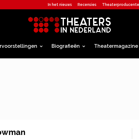
In het nieuws
Recensies
Theaterproducent
rvoorstellingen
Biografieën
Theatermagazine
howman