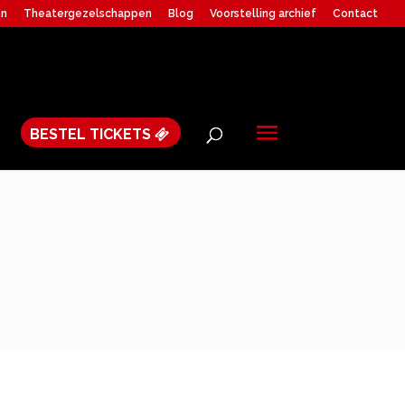
en
Theatergezelschappen
Blog
Voorstelling archief
Contact
BESTEL TICKETS