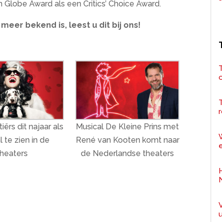
 Globe Award als een Critics’ Choice Award.
 meer bekend is, leest u dit bij ons!
T
r
ërs dit najaar als
Musical De Kleine Prins met
 te zien in de
René van Kooten komt naar
e
theaters
de Nederlandse theaters