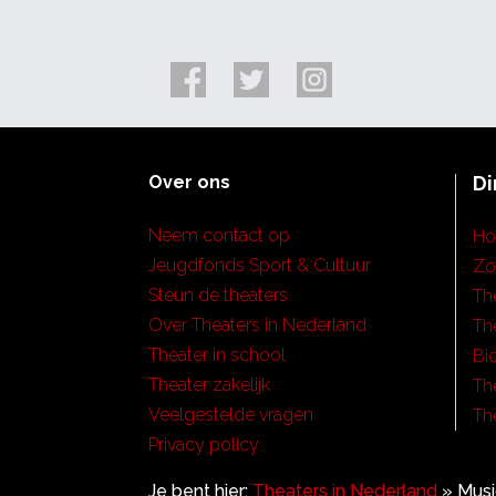
Over ons
Di
Neem contact op
H
Jeugdfonds Sport & Cultuur
Zo
Steun de theaters
Th
Over Theaters in Nederland
Th
Theater in school
Bi
Theater zakelijk
Th
Veelgestelde vragen
Th
Privacy policy
Je bent hier:
Theaters in Nederland
»
Musi