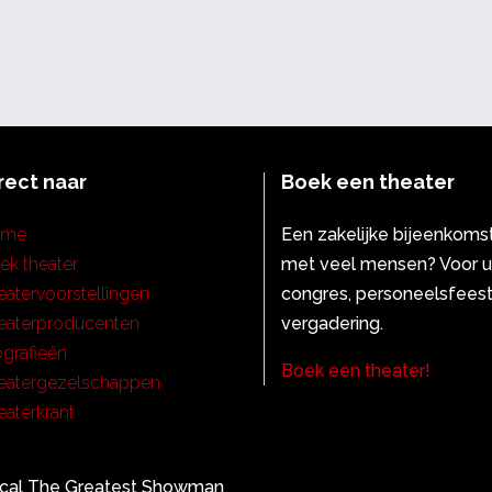
rect naar
Boek een theater
ome
Een zakelijke bijeenkoms
ek theater
met veel mensen? Voor 
eatervoorstellingen
congres, personeelsfeest
eaterproducenten
vergadering.
ografieën
Boek een theater!
eatergezelschappen
eaterkrant
cal The Greatest Showman