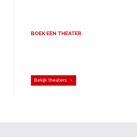
BOEK EEN THEATER
Een zakelijke bijeenkomst met
veel mensen? Voor uw congres,
personeelsfeest of vergadering.
Boek een theater!
Bekijk theaters