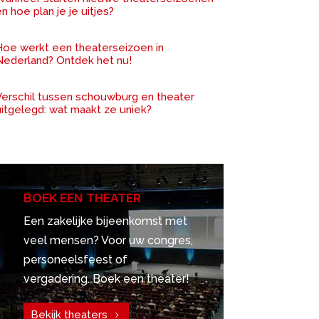
n hoe plan je je uitjes?
Hoe werkt een theaterseizoen in
Nederland? Ontdek het nu!
Verschil tussen schouwburg en theater
uitgelegd: wat maakt ze uniek?
BOEK EEN THEATER
Een zakelijke bijeenkomst met
veel mensen? Voor uw congres,
personeelsfeest of
vergadering. Boek een theater!
Bekijk theaters