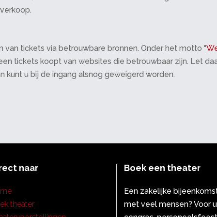
tverkoop.
 van tickets via betrouwbare bronnen. Onder het motto "
We
 alleen tickets koopt van websites die betrouwbaar zijn. Let 
an kunt u bij de ingang alsnog geweigerd worden.
rect naar
Boek een theater
ome
Een zakelijke bijeenkoms
ek theater
met veel mensen? Voor 