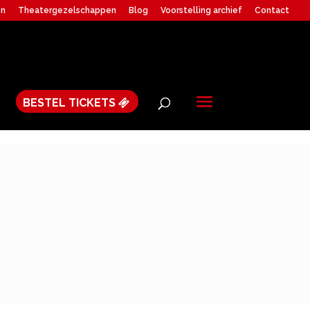
en
Theatergezelschappen
Blog
Voorstelling archief
Contact
BESTEL TICKETS