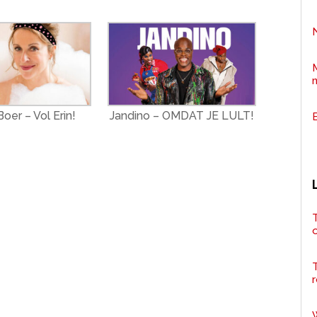
oer – Vol Erin!
Jandino – OMDAT JE LULT!
T
r