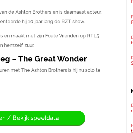
P
an de Ashton Brothers en is daarnaast acteur,
senteerde hij 10 jaar lang de BZT show.
F
uis en maakt met zijn Foute Vrienden op RTL5
D
an hemzelf zuur.
weg – The Great Wonder
R
ren met The Ashton Brothers is hij nu solo te
D
en / Bekijk speeldata
H