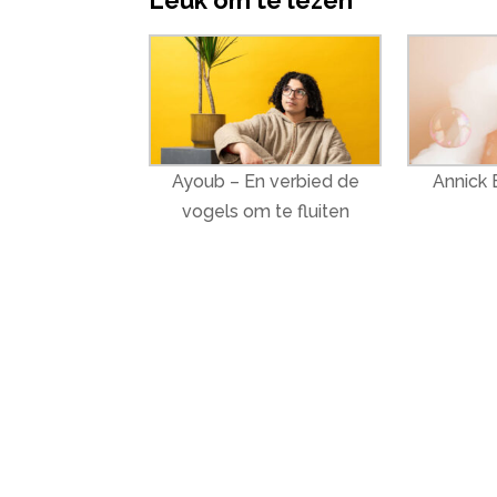
Leuk om te lezen
Ayoub – En verbied de
Annick B
vogels om te fluiten