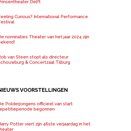
rinsentheater Delft
Feeling Curious? International Performance
estival
e nominaties Theater van het jaar 2024 zijn
bekend!
ob van Steen stopt als directeur
Schouwburg & Concertzaal Tilburg
NIEUWS VOORSTELLINGEN
e Polderjongens officieel van start:
repetitieperiode begonnen
arry Potter viert zijn 46ste verjaardag in het
theater