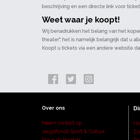
beschrijving en een directe link voor ticke
Weet waar je koopt!
Wij benadrukken het belang van het kopen
theater", het is namelijk belangrijk dat u
Koopt u tickets via een andere website d
Over ons
Di
Neem contact op
H
Jeugdfonds Sport & Cultuur
Zo
Steun de theaters