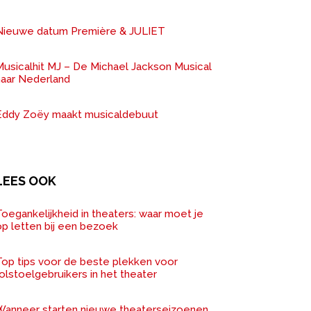
Nieuwe datum Première & JULIET
Musicalhit MJ – De Michael Jackson Musical
naar Nederland
Eddy Zoëy maakt musicaldebuut
LEES OOK
oegankelijkheid in theaters: waar moet je
op letten bij een bezoek
Top tips voor de beste plekken voor
olstoelgebruikers in het theater
Wanneer starten nieuwe theaterseizoenen