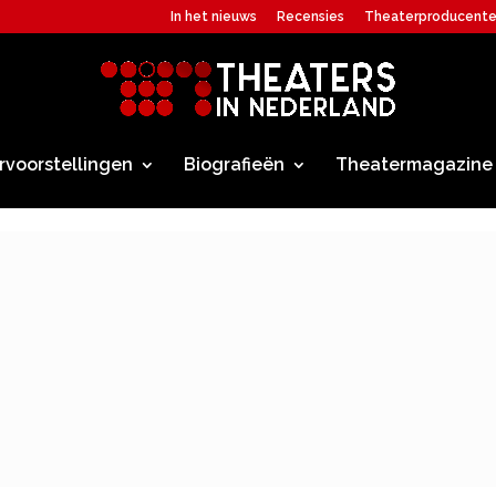
In het nieuws
Recensies
Theaterproducent
rvoorstellingen
Biografieën
Theatermagazine