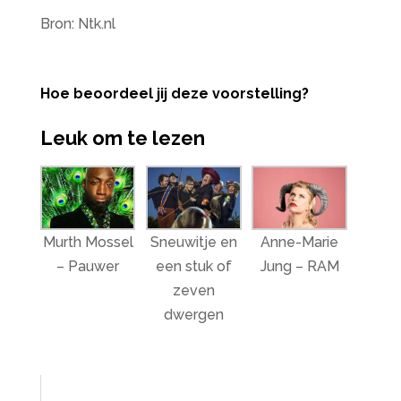
Bron: Ntk.nl
Hoe beoordeel jij deze voorstelling?
Leuk om te lezen
Murth Mossel
Sneuwitje en
Anne-Marie
– Pauwer
een stuk of
Jung – RAM
zeven
dwergen