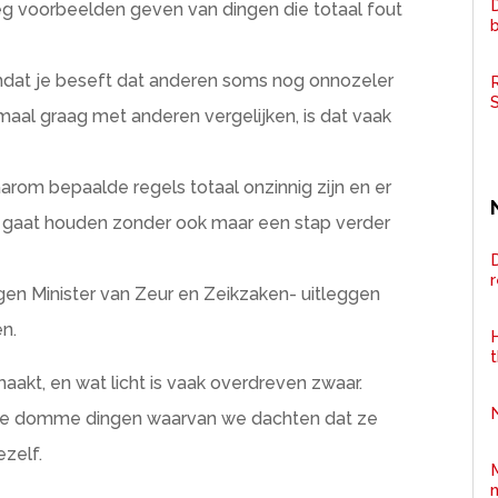
D
oeg voorbeelden geven van dingen die totaal fout
mdat je beseft dat anderen soms nog onnozeler
R
nmaal graag met anderen vergelijken, is dat vaak
aarom bepaalde regels totaal onzinnig zijn en er
n gaat houden zonder ook maar een stap verder
D
eigen Minister van Zeur en Zeikzaken- uitleggen
n.
H
akt, en wat licht is vaak overdreven zwaar.
lle domme dingen waarvan we dachten dat ze
ezelf.