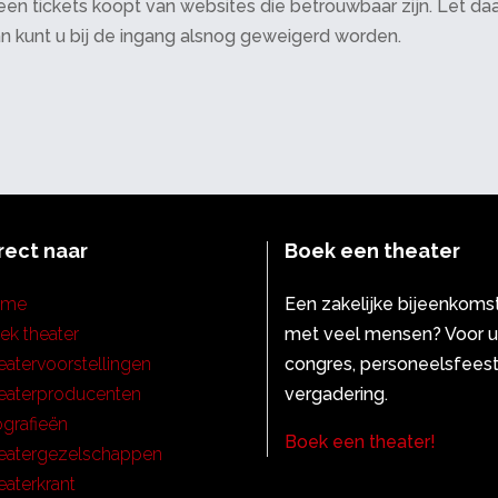
 alleen tickets koopt van websites die betrouwbaar zijn. Let 
an kunt u bij de ingang alsnog geweigerd worden.
rect naar
Boek een theater
ome
Een zakelijke bijeenkoms
ek theater
met veel mensen? Voor 
eatervoorstellingen
congres, personeelsfeest
eaterproducenten
vergadering.
ografieën
Boek een theater!
eatergezelschappen
eaterkrant