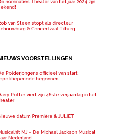
e nominaties Theater van het jaar 2024 zijn
bekend!
ob van Steen stopt als directeur
Schouwburg & Concertzaal Tilburg
NIEUWS VOORSTELLINGEN
e Polderjongens officieel van start:
repetitieperiode begonnen
arry Potter viert zijn 46ste verjaardag in het
theater
Nieuwe datum Première & JULIET
Musicalhit MJ – De Michael Jackson Musical
naar Nederland