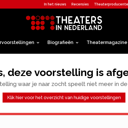
In het nieuws
Recensies
Theaterproducent
rvoorstellingen
Biografieën
Theatermagazine
, deze voorstelling is afg
elling waar je naar zocht speelt niet meer in de
Klik hier voor het overzicht van huidige voorstellingen