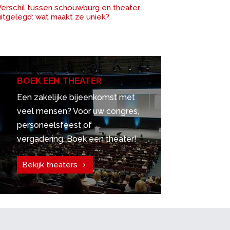
Verschil tussen schouwburg en theater
uitgelegd: wat maakt ze uniek?
BOEK EEN THEATER
Een zakelijke bijeenkomst met
veel mensen? Voor uw congres,
personeelsfeest of
vergadering. Boek een theater!
Bekijk theaters