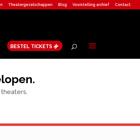
en
Theatergezelschappen
Blog
Voorstelling archief
Contact
BESTEL TICKETS
elopen.
 theaters.