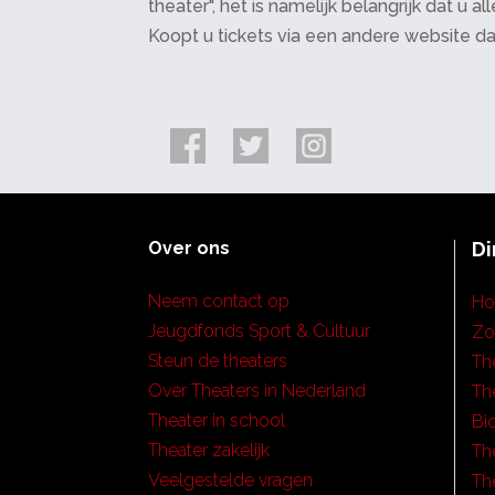
theater", het is namelijk belangrijk dat u
Koopt u tickets via een andere website d
Over ons
Di
Neem contact op
H
Jeugdfonds Sport & Cultuur
Zo
Steun de theaters
Th
Over Theaters in Nederland
Th
Theater in school
Bi
Theater zakelijk
Th
Veelgestelde vragen
Th