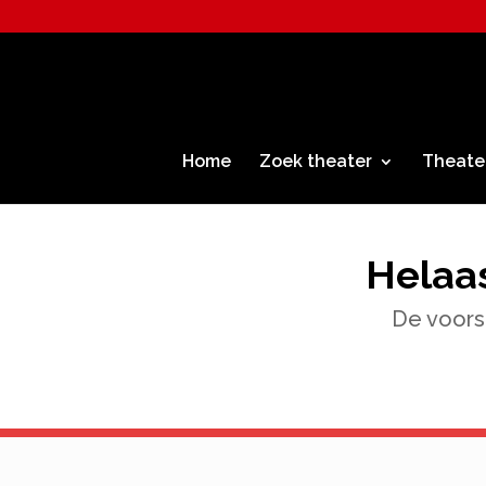
Home
Zoek theater
Theate
Helaas
De voorst