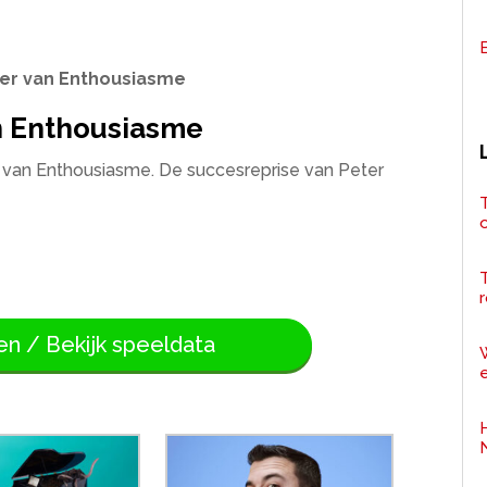
ter van Enthousiasme
an Enthousiasme
er van Enthousiasme. De succesreprise van Peter
T
r
en / Bekijk speeldata
e