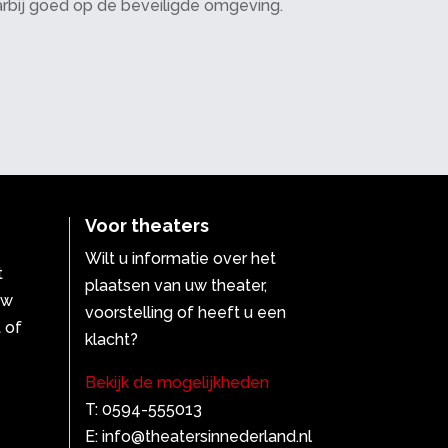
daarbij goed op de beveiligde omgeving.
Voor theaters
Wilt u informatie over het
t
plaatsen van uw theater,
uw
voorstelling of heeft u een
 of
klacht?
Bekijk de mogelijkheden
T: 0594-555013
E: info@theatersinnederland.nl