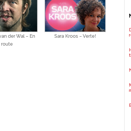
D
van der Wal – En
Sara Kroos – Verte!
route
H