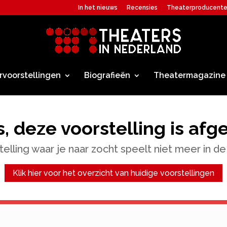
In het nieuws
Recensies
Theaterproducent
rvoorstellingen
Biografieën
Theatermagazine
, deze voorstelling is afg
elling waar je naar zocht speelt niet meer in de
Klik hier voor het overzicht van huidige voorstellingen