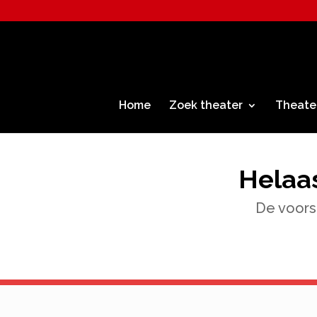
Home
Zoek theater
Theate
Helaas
De voorst