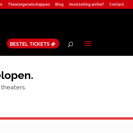
en
Theatergezelschappen
Blog
Voorstelling archief
Contact
BESTEL TICKETS
elopen.
 theaters.