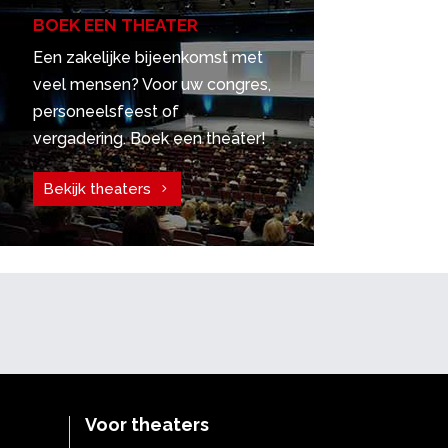
BOEK EEN THEATER
Een zakelijke bijeenkomst met
veel mensen? Voor uw congres,
personeelsfeest of
vergadering. Boek een theater!
Bekijk theaters
Voor theaters