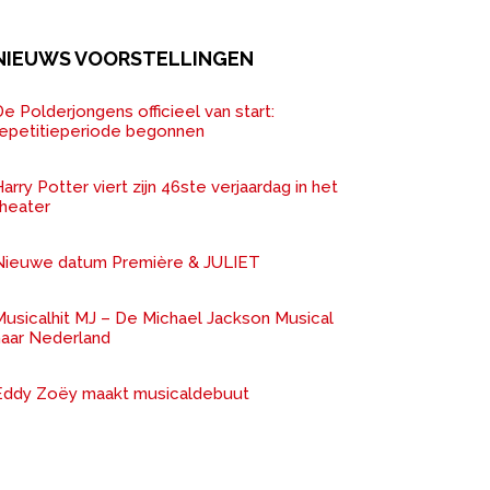
NIEUWS VOORSTELLINGEN
e Polderjongens officieel van start:
repetitieperiode begonnen
arry Potter viert zijn 46ste verjaardag in het
theater
Nieuwe datum Première & JULIET
Musicalhit MJ – De Michael Jackson Musical
naar Nederland
Eddy Zoëy maakt musicaldebuut