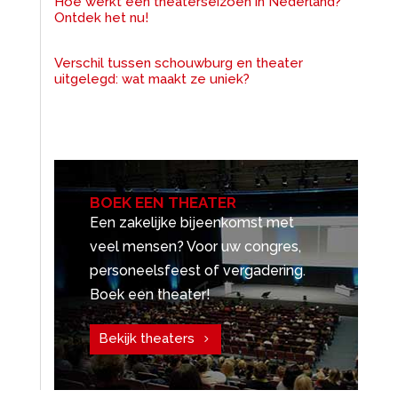
Hoe werkt een theaterseizoen in Nederland?
Ontdek het nu!
Verschil tussen schouwburg en theater
uitgelegd: wat maakt ze uniek?
BOEK EEN THEATER
Een zakelijke bijeenkomst met
veel mensen? Voor uw congres,
personeelsfeest of vergadering.
Boek een theater!
Bekijk theaters