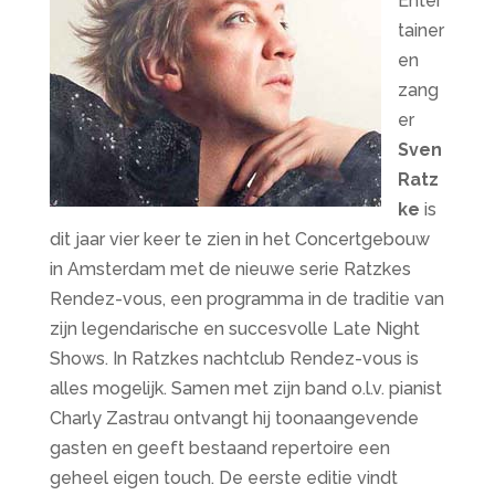
Enter
tainer
en
zang
er
Sven
Ratz
ke
is
dit jaar vier keer te zien in het Concertgebouw
in Amsterdam met de nieuwe serie Ratzkes
Rendez-vous, een programma in de traditie van
zijn legendarische en succesvolle Late Night
Shows. In Ratzkes nachtclub Rendez-vous is
alles mogelijk. Samen met zijn band o.l.v. pianist
Charly Zastrau ontvangt hij toonaangevende
gasten en geeft bestaand repertoire een
geheel eigen touch. De eerste editie vindt