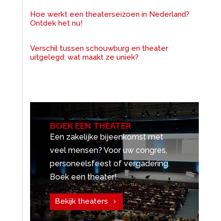
Hoe werkt een theaterseizoen in Nederland?
Ontdek het nu!
Verschil tussen schouwburg en theater
uitgelegd: wat maakt ze uniek?
BOEK EEN THEATER
Een zakelijke bijeenkomst met
veel mensen? Voor uw congres,
personeelsfeest of vergadering.
Boek een theater!
Bekijk theaters