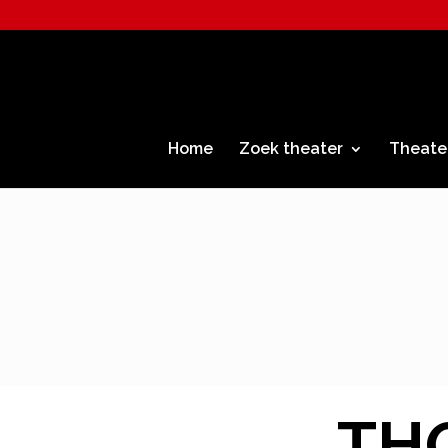
Home
Zoek theater
Theate
THO