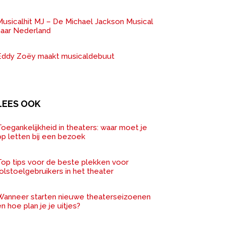
Musicalhit MJ – De Michael Jackson Musical
naar Nederland
Eddy Zoëy maakt musicaldebuut
LEES OOK
oegankelijkheid in theaters: waar moet je
op letten bij een bezoek
Top tips voor de beste plekken voor
olstoelgebruikers in het theater
Wanneer starten nieuwe theaterseizoenen
n hoe plan je je uitjes?