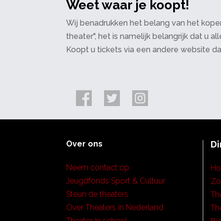
Weet waar je koopt!
Wij benadrukken het belang van het kopen
theater", het is namelijk belangrijk dat u
Koopt u tickets via een andere website d
Over ons
Di
Neem contact op
H
Jeugdfonds Sport & Cultuur
Zo
Steun de theaters
Th
Over Theaters in Nederland
Th
Theater in school