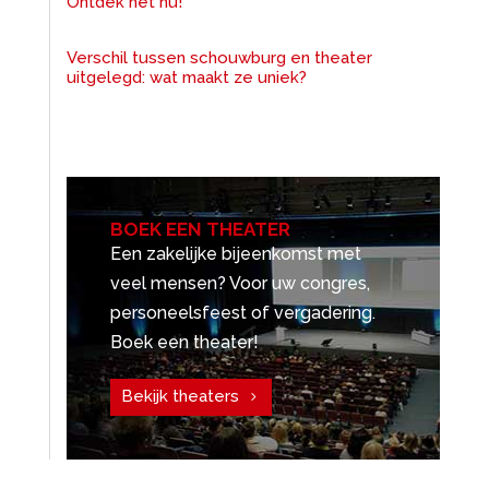
Ontdek het nu!
Verschil tussen schouwburg en theater
uitgelegd: wat maakt ze uniek?
BOEK EEN THEATER
Een zakelijke bijeenkomst met
veel mensen? Voor uw congres,
personeelsfeest of vergadering.
Boek een theater!
Bekijk theaters