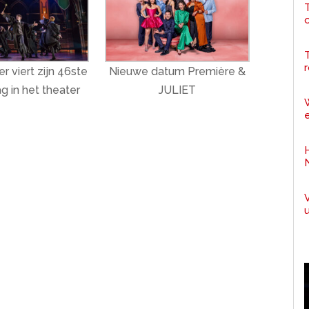
T
r
r viert zijn 46ste
Nieuwe datum Première &
g in het theater
JULIET
e