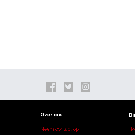
Over ons
Di
Neem contact op
H