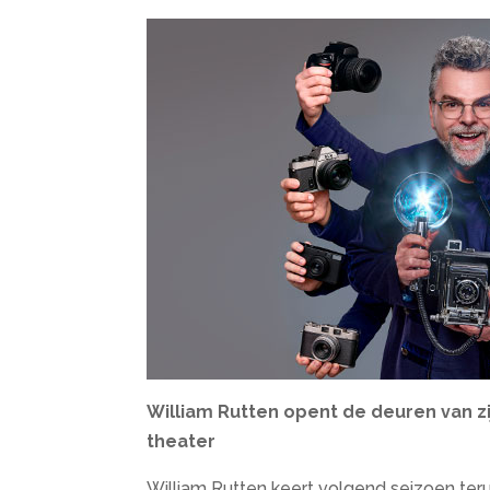
William Rutten opent de deuren van zi
theater
William Rutten keert volgend seizoen teru