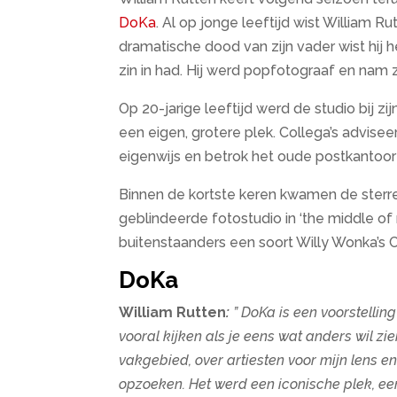
DoKa
. Al op jonge leeftijd wist William R
dramatische dood van zijn vader wist hij h
zin in had. Hij werd popfotograaf en nam zi
Op 20-jarige leeftijd werd de studio bij zi
een eigen, grotere plek. Collega’s advis
eigenwijs en betrok het oude postkantoor 
Binnen de kortste keren kwamen de sterre
geblindeerde fotostudio in ‘the middle of 
buitenstaanders een soort Willy Wonka’s 
DoKa
William Rutten
:
” DoKa is een voorstellin
vooral kijken als je eens wat anders wil zie
vakgebied, over artiesten voor mijn lens e
opzoeken. Het werd een iconische plek, een