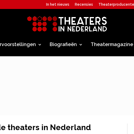
In het nieuws
Recensies
Theaterproducent
rvoorstellingen
Biografieën
Theatermagazine
de theaters in Nederland