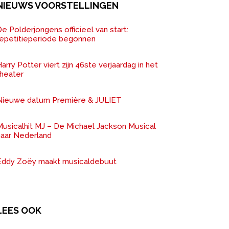
NIEUWS VOORSTELLINGEN
e Polderjongens officieel van start:
repetitieperiode begonnen
arry Potter viert zijn 46ste verjaardag in het
theater
Nieuwe datum Première & JULIET
Musicalhit MJ – De Michael Jackson Musical
naar Nederland
Eddy Zoëy maakt musicaldebuut
LEES OOK