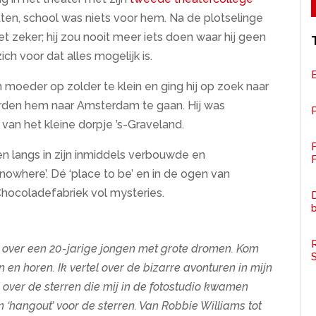
utten, school was niets voor hem. Na de plotselinge
et zeker; hij zou nooit meer iets doen waar hij geen
ch voor dat alles mogelijk is.
jn moeder op zolder te klein en ging hij op zoek naar
eerden hem naar Amsterdam te gaan. Hij was
P
van het kleine dorpje ’s-Graveland.
n langs in zijn inmiddels verbouwde en
F
nowhere’. Dé ‘place to be’ en in de ogen van
Chocoladefabriek vol mysteries.
D
R
g over een 20-jarige jongen met grote dromen. Kom
n en horen. Ik vertel over de bizarre avonturen in mijn
n over de sterren die mij in de fotostudio kwamen
 ‘hangout’ voor de sterren. Van Robbie Williams tot