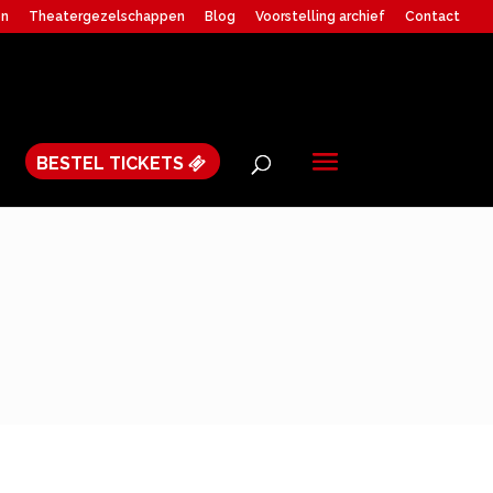
en
Theatergezelschappen
Blog
Voorstelling archief
Contact
BESTEL TICKETS