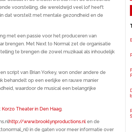
nde voorstelling, die wereldwijd veel lof heeft
zin dat worstelt met mentale gezondheid en de
ting met een passie voor het produceren van
kaar brengen. Met Next to Normal zet de organisatie
elling te brengen die zowel muzikaal als inhoudelijk
P
en script van Brian Yorkey, won onder andere de
F
tuk behandelt op een eerlijke en rauwe manier
ndheid, waardoor de musical een belangrijke
D
t
Korzo Theater in Den Haag
.
R
s.nl
http://www.brooklynproductions.nl
en de
ttonormal_nl) in de gaten voor meer informatie over