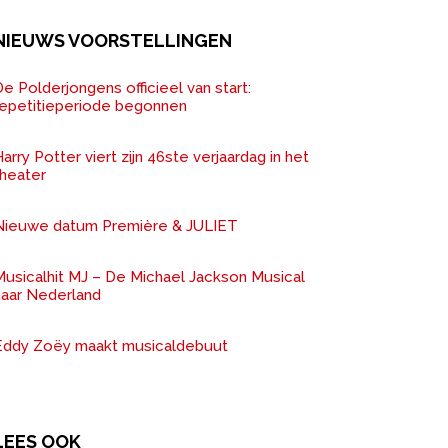
NIEUWS VOORSTELLINGEN
e Polderjongens officieel van start:
repetitieperiode begonnen
arry Potter viert zijn 46ste verjaardag in het
theater
Nieuwe datum Première & JULIET
Musicalhit MJ – De Michael Jackson Musical
naar Nederland
Eddy Zoëy maakt musicaldebuut
LEES OOK