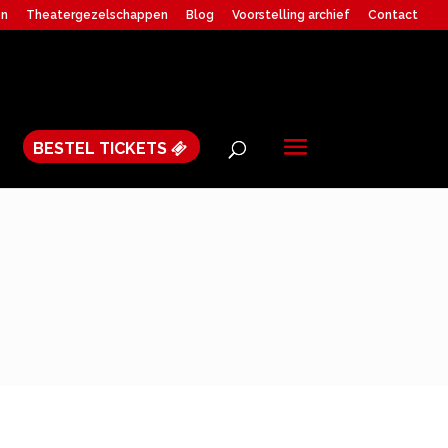
en
Theatergezelschappen
Blog
Voorstelling archief
Contact
BESTEL TICKETS