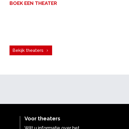
BOEK EEN THEATER
Een zakelijke bijeenkomst met
veel mensen? Voor uw congres,
personeelsfeest of
vergadering. Boek een theater!
Bekijk theaters
Voor theaters
Wilt u informatie over het