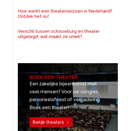
Hoe werkt een theaterseizoen in Nederland?
Ontdek het nu!
Verschil tussen schouwburg en theater
uitgelegd: wat maakt ze uniek?
BOEK EEN THEATER
Een zakelijke bijeenkomst met
veel mensen? Voor uw congres,
personeelsfeest of vergadering.
Boek een theater!
Bekijk theaters