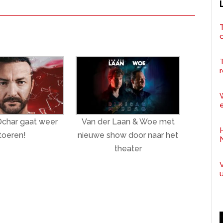
T
r
e
Dchar gaat weer
Van der Laan & Woe met
toeren!
nieuwe show door naar het
theater