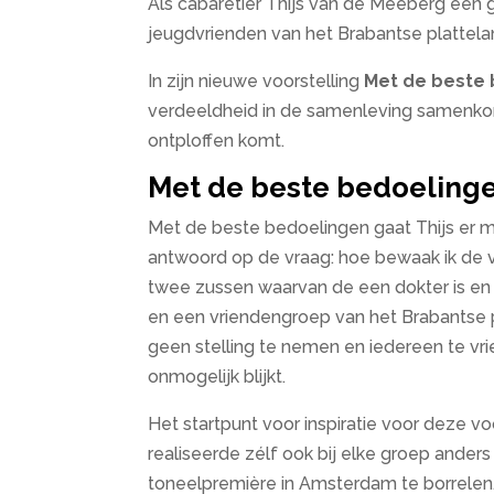
Als cabaretier Thijs van de Meeberg een g
jeugdvrienden van het Brabantse plattela
In zijn nieuwe voorstelling
Met de beste
verdeeldheid in de samenleving samenkomt 
ontploffen komt.
Met de beste bedoeling
Met de beste bedoelingen gaat Thijs er m
antwoord op de vraag: hoe bewaak ik de vr
twee zussen waarvan de een dokter is en d
en een vriendengroep van het Brabantse p
geen stelling te nemen en iedereen te vrie
onmogelijk blijkt.
Het startpunt voor inspiratie voor deze v
realiseerde zélf ook bij elke groep anders 
toneelpremière in Amsterdam te borrelen