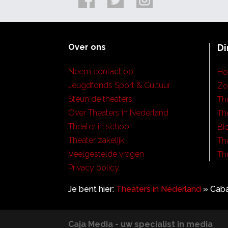
Over ons
Di
Neem contact op
H
Jeugdfonds Sport & Cultuur
Zo
Steun de theaters
Th
Over Theaters in Nederland
Th
Theater in school
Bi
Theater zakelijk
Th
Veelgestelde vragen
Th
Privacy policy
Je bent hier:
Theaters in Nederland
»
Caba
Caja Media - uw specialist in media