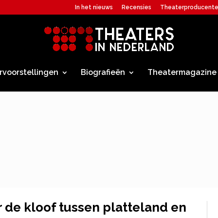
In het nieuws
Recensies
Theaterproducent
rvoorstellingen
Biografieën
Theatermagazine
 de kloof tussen platteland en