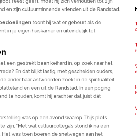
root feest geeft, moet hij zich verhouden tot zijn
nd én zijn cultuurminnende vrienden uit de Randstad.
 bedoelingen
toont hij wat er gebeurt als de
T
in je eigen huiskamer en uiteindelijk tot
en
r
et een gestrekt been keihard in, op zoek naar het
ede? En dat blijkt lastig, met gescheiden ouders,
e
e ander haar antwoorden zoekt in de spiritualiteit
latteland en een uit de Randstad. In een poging
nd te houden, komt hij erachter dat juist dát
oorstelling was op een avond waarop Thijs plots
te zijn. “Met wat cultuurcollega’s stond ik na een
. Het was toen boeren de snelwegen aan het