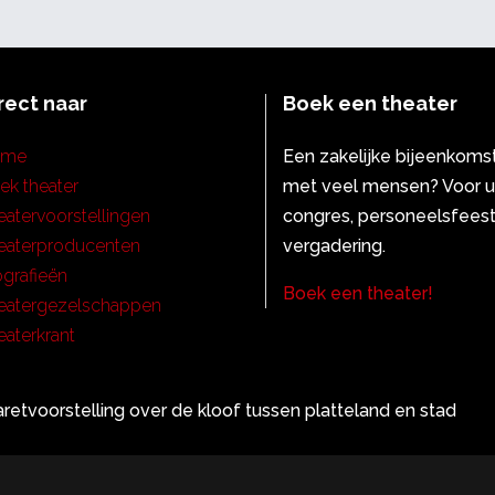
rect naar
Boek een theater
ome
Een zakelijke bijeenkoms
ek theater
met veel mensen? Voor 
eatervoorstellingen
congres, personeelsfeest
eaterproducenten
vergadering.
ografieën
Boek een theater!
eatergezelschappen
eaterkrant
retvoorstelling over de kloof tussen platteland en stad