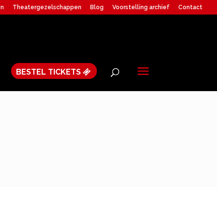
en
Theatergezelschappen
Blog
Voorstelling archief
Contact
BESTEL TICKETS