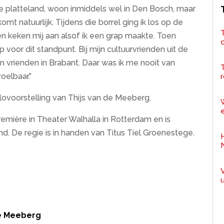
e platteland, woon inmiddels wel in Den Bosch, maar
komt natuurlijk. Tijdens die borrel ging ik los op de
T
den keken mij aan alsof ik een grap maakte. Toen
 voor dit standpunt. Bij mijn cultuurvrienden uit de
n vrienden in Brabant. Daar was ik me nooit van
oelbaar.”
r
lovoorstelling van Thijs van de Meeberg.
e
emière in Theater Walhalla in Rotterdam en is
and. De regie is in handen van Titus Tiel Groenestege.
de Meeberg