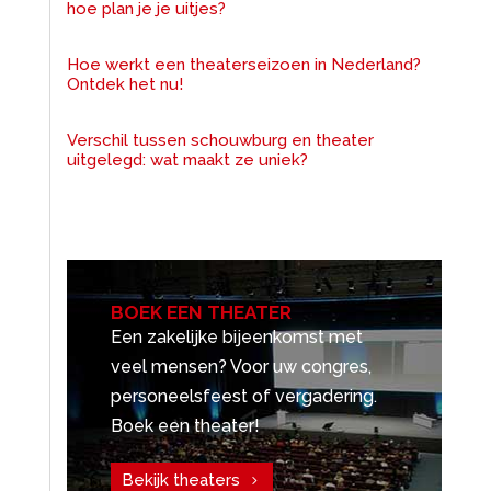
hoe plan je je uitjes?
Hoe werkt een theaterseizoen in Nederland?
Ontdek het nu!
Verschil tussen schouwburg en theater
uitgelegd: wat maakt ze uniek?
BOEK EEN THEATER
Een zakelijke bijeenkomst met
veel mensen? Voor uw congres,
personeelsfeest of vergadering.
Boek een theater!
Bekijk theaters