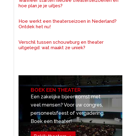
Wanneer starten nieuwe theaterseizoenen en
hoe plan je je uitjes?
Hoe werkt een theaterseizoen in Nederland?
Ontdek het nu!
Verschil tussen schouwburg en theater
uitgelegd: wat maakt ze uniek?
BOEK EEN THEATER
Een zakelijke bijeenkomst met
veel mensen? Voor uw congres,
personeelsfeest of vergadering.
Boek een theater!