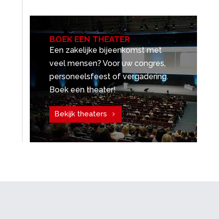
BOEK EEN THEATER
Een zakelijke bijeenkomst met
veel mensen? Voor uw congres,
personeelsfeest of vergadering.
Boek een theater!
Bekijk theaters