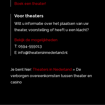
Boek een theater!
Voor theaters
Wilt u informatie over het plaatsen van uw
theater, voorstelling of heeft u een klacht?
Bekijk de mogelijkheden
T: 0594-555013
E: info@theatersinnederland.nl
Je bent hier:
Theaters in Nederland
»
De
verborgen overeenkomsten tussen theater en
casino