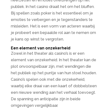
neerzetten en emoties overbrengen op het
publiek. In het casino draait het om het bluffen.
Bij spellen zoals poker is het essentieel om je
emoties te verbergen en je tegenstanders te
misleiden. Het is een vorm van acteren waarbij
je probeert een bepaalde rol aan te nemen om
je kans op winst te vergroten.
Een element van onzekerheid
Zowel in het theater als casino’s is er een
element van onzekerheid. In het theater kan de
plot onvoorspelbaar zijn, met wendingen die
het publiek op het puntje van hun stoel houden.
Casino’s spelen ook met die onzekerheid,
waarbij elke draai van een kaart of dobbelsteen
een nieuwe wending aan het verhaal toevoegt.
De spanning en anticipatie zijn in beide
omgevingen vergelijkbaar.