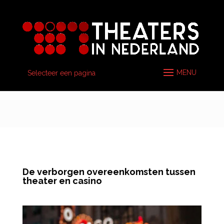
Selecteer een pagina
De verborgen overeenkomsten tussen
theater en casino