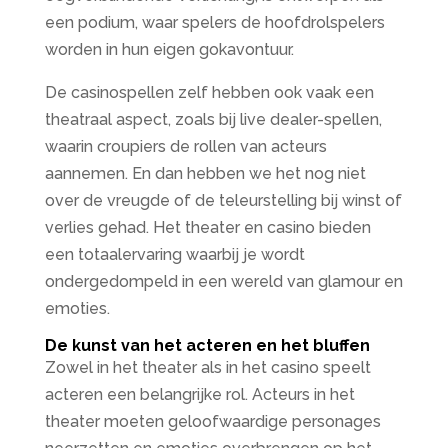
een podium, waar spelers de hoofdrolspelers
worden in hun eigen gokavontuur.
De casinospellen zelf hebben ook vaak een
theatraal aspect, zoals bij live dealer-spellen,
waarin croupiers de rollen van acteurs
aannemen. En dan hebben we het nog niet
over de vreugde of de teleurstelling bij winst of
verlies gehad. Het theater en casino bieden
een totaalervaring waarbij je wordt
ondergedompeld in een wereld van glamour en
emoties.
De kunst van het acteren en het bluffen
Zowel in het theater als in het casino speelt
acteren een belangrijke rol. Acteurs in het
theater moeten geloofwaardige personages