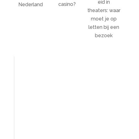
eid in
casino?
Nederland
theaters: waar
moet je op
letten bij een
bezoek