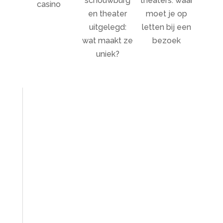
schouwburg
theaters: waar
casino
en theater
moet je op
uitgelegd:
letten bij een
wat maakt ze
bezoek
uniek?