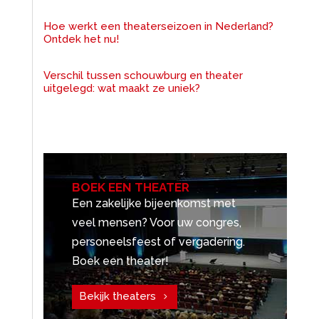
Hoe werkt een theaterseizoen in Nederland?
Ontdek het nu!
Verschil tussen schouwburg en theater
uitgelegd: wat maakt ze uniek?
BOEK EEN THEATER
Een zakelijke bijeenkomst met
veel mensen? Voor uw congres,
personeelsfeest of vergadering.
Boek een theater!
Bekijk theaters