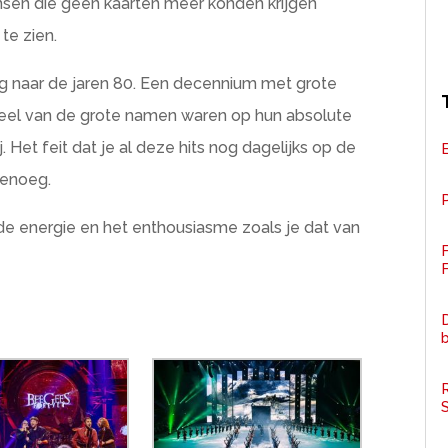
en die geen kaarten meer konden krijgen
te zien.
 naar de jaren 80. Een decennium met grote
eel van de grote namen waren op hun absolute
et feit dat je al deze hits nog dagelijks op de
genoeg.
P
de energie en het enthousiasme zoals je dat van
F
D
R