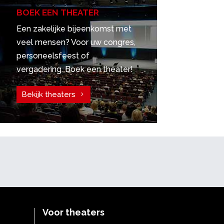
BOEK EEN THEATER
Een zakelijke bijeenkomst met
veel mensen? Voor uw congres,
personeelsfeest of
vergadering. Boek een theater!
Bekijk theaters
Voor theaters