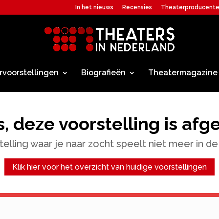
In het nieuws
Recensies
Theaterproducent
rvoorstellingen
Biografieën
Theatermagazine
, deze voorstelling is afg
elling waar je naar zocht speelt niet meer in de
Klik hier voor het overzicht van huidige voorstellingen