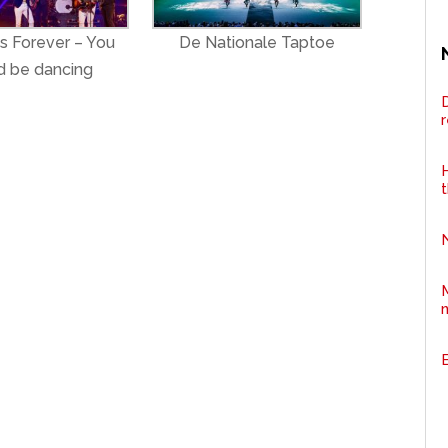
 Forever – You
De Nationale Taptoe
d be dancing
D
H