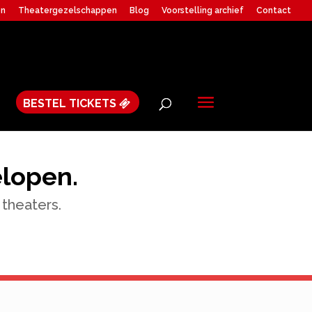
en
Theatergezelschappen
Blog
Voorstelling archief
Contact
BESTEL TICKETS
elopen.
 theaters.