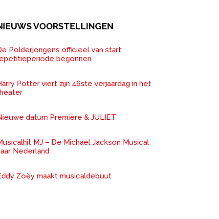
NIEUWS VOORSTELLINGEN
e Polderjongens officieel van start:
repetitieperiode begonnen
arry Potter viert zijn 46ste verjaardag in het
theater
Nieuwe datum Première & JULIET
Musicalhit MJ – De Michael Jackson Musical
naar Nederland
Eddy Zoëy maakt musicaldebuut