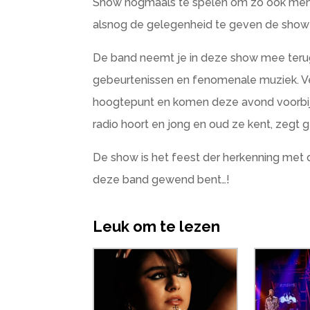
Show nogmaals te spelen om zo ook mens
alsnog de gelegenheid te geven de show 
De band neemt je in deze show mee terug
gebeurtenissen en fenomenale muziek. V
hoogtepunt en komen deze avond voorbij. H
radio hoort en jong en oud ze kent, zegt 
De show is het feest der herkenning met 
deze band gewend bent…!
Leuk om te lezen