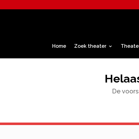
Home
Zoek theater
Theate
Helaas
De voorst