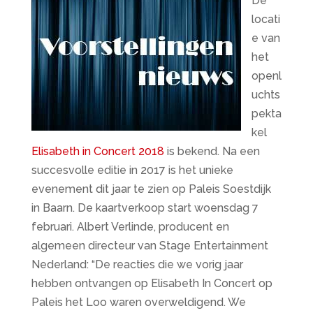
De
locati
e van
het
openl
uchts
pekta
kel
Elisabeth in Concert 2018
is bekend. Na een
succesvolle editie in 2017 is het unieke
evenement dit jaar te zien op Paleis Soestdijk
in Baarn. De kaartverkoop start woensdag 7
februari. Albert Verlinde, producent en
algemeen directeur van Stage Entertainment
Nederland: “De reacties die we vorig jaar
hebben ontvangen op Elisabeth In Concert op
Paleis het Loo waren overweldigend. We