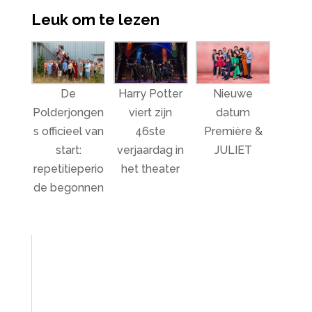
Leuk om te lezen
De
Harry Potter
Nieuwe
Polderjongen
viert zijn
datum
s officieel van
46ste
Première &
start:
verjaardag in
JULIET
repetitieperio
het theater
de begonnen