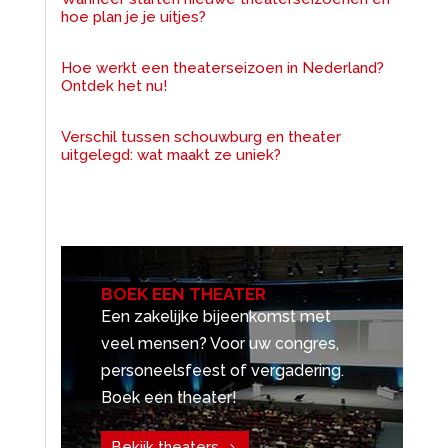
hoe plan je je uitjes?
Hoe werkt een theaterseizoen in Nederland?
Ontdek het nu!
Verschil tussen schouwburg en theater
uitgelegd: wat maakt ze uniek?
BOEK EEN THEATER
Een zakelijke bijeenkomst met
veel mensen? Voor uw congres,
personeelsfeest of vergadering.
Boek een theater!
Bekijk theaters