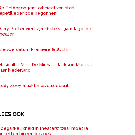
e Polderjongens officieel van start:
repetitieperiode begonnen
arry Potter viert zijn 46ste verjaardag in het
theater
Nieuwe datum Première & JULIET
Musicalhit MJ – De Michael Jackson Musical
naar Nederland
Eddy Zoëy maakt musicaldebuut
LEES OOK
oegankelijkheid in theaters: waar moet je
op letten bij een bezoek