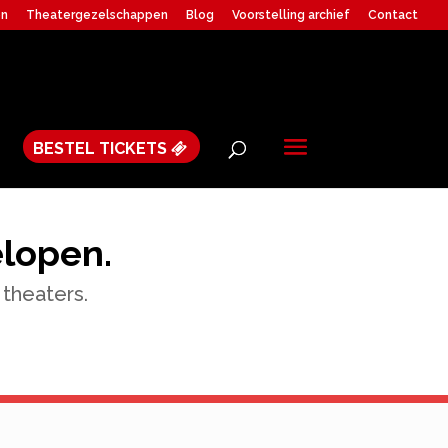
en
Theatergezelschappen
Blog
Voorstelling archief
Contact
BESTEL TICKETS
elopen.
 theaters.