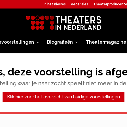
In het nieuws
Recensies
Theaterproducent
rvoorstellingen
Biografieën
Theatermagazine
, deze voorstelling is afg
elling waar je naar zocht speelt niet meer in de
Klik hier voor het overzicht van huidige voorstellingen