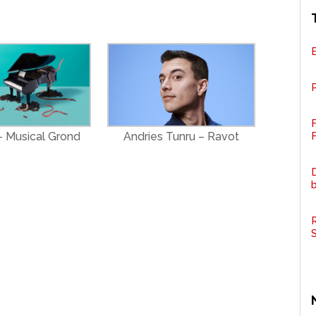
P
F
 Musical Grond
Andries Tunru – Ravot
D
R