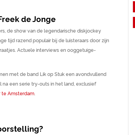
Freek de Jonge
fers, de show van de legendarische diskjockey
e tijd razend populair bij de luisteraars door zijn
praatjes. Actuele interviews en ooggetuige-
.
samen met de band Lik op Stuk een avondvullend
na een serie try-outs in het land, exclusief
r te Amsterdam
.
oorstelling?