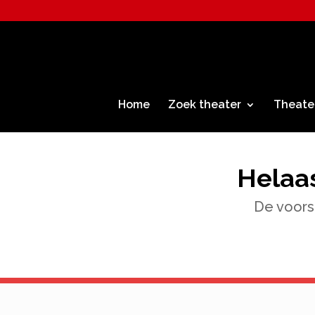
Home
Zoek theater
Theate
Helaas
De voorst