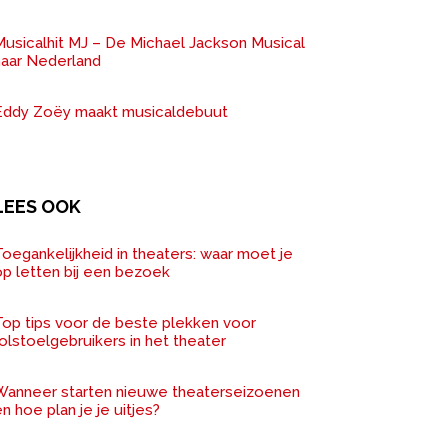
Musicalhit MJ – De Michael Jackson Musical
naar Nederland
Eddy Zoëy maakt musicaldebuut
LEES OOK
oegankelijkheid in theaters: waar moet je
op letten bij een bezoek
Top tips voor de beste plekken voor
olstoelgebruikers in het theater
Wanneer starten nieuwe theaterseizoenen
n hoe plan je je uitjes?