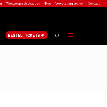
en
Theatergezelschappen
Blog
Voorstelling archief
Contact
BESTEL TICKETS