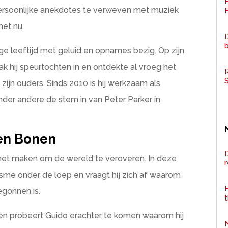
 persoonlijke anekdotes te verweven met muziek
F
het nu.
D
nge leeftijd met geluid en opnames bezig. Op zijn
hij speurtochten in en ontdekte al vroeg het
R
zijn ouders. Sinds 2010 is hij werkzaam als
 onder andere de stem in van Peter Parker in
 en Bonen
D
 het maken om de wereld te veroveren. In deze
misme onder de loep en vraagt hij zich af waarom
H
begonnen is.
len probeert Guido erachter te komen waarom hij