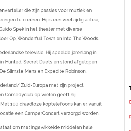
lenverteller die zijn passies voor muziek en
ingen te creëren. Hij is een veelzijdig acteur,
Guido Spek in het theater met diverse
loer Op, Wonderfull Town en Into The Woods.
erlandse televisie. Hij speelde jarenlang in
n in Hunted, Secret Duets én stond afgelopen
 De Slimste Mens en Expedite Robinson.
ederland/ Zuid-Europa met zijn project
en Comedyclub op wielen geeft hij
 Met 100 draadloze koptelefoons kan er, vanuit
ke locatie een CamperConcert verzorgd worden.
P
 staat om met ingewikkelde middelen hele