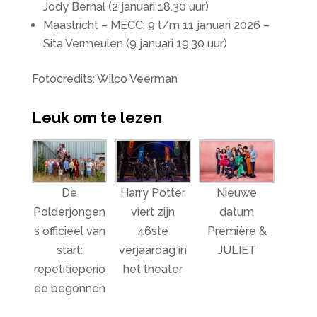
Jody Bernal (2 januari 18.30 uur)
Maastricht – MECC: 9 t/m 11 januari 2026 –
Sita Vermeulen (9 januari 19.30 uur)
Fotocredits: Wilco Veerman
Leuk om te lezen
De
Harry Potter
Nieuwe
Polderjongen
viert zijn
datum
s officieel van
46ste
Première &
start:
verjaardag in
JULIET
repetitieperio
het theater
de begonnen