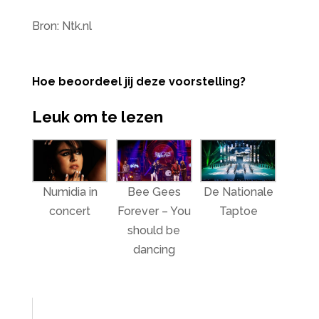
Bron: Ntk.nl
Hoe beoordeel jij deze voorstelling?
Leuk om te lezen
Numidia in
Bee Gees
De Nationale
concert
Forever – You
Taptoe
should be
dancing