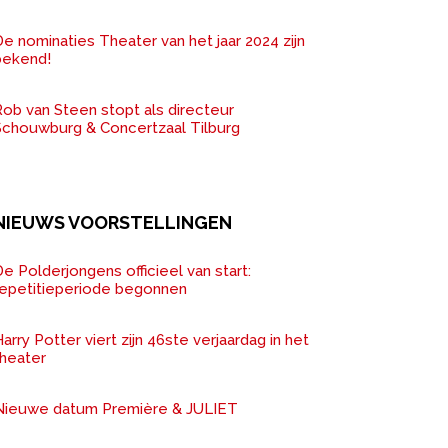
e nominaties Theater van het jaar 2024 zijn
bekend!
ob van Steen stopt als directeur
Schouwburg & Concertzaal Tilburg
NIEUWS VOORSTELLINGEN
e Polderjongens officieel van start:
repetitieperiode begonnen
arry Potter viert zijn 46ste verjaardag in het
theater
Nieuwe datum Première & JULIET