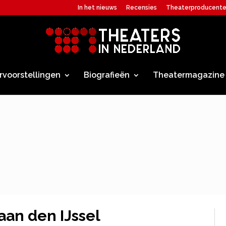
In het nieuws
Recensies
Theaterproducent
rvoorstellingen
Biografieën
Theatermagazine
aan den IJssel