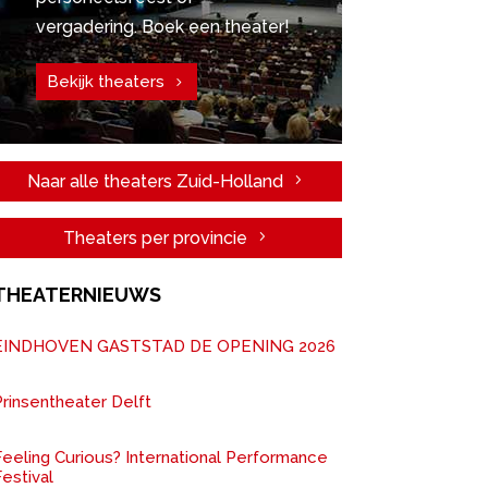
vergadering. Boek een theater!
Bekijk theaters
Naar alle theaters Zuid-Holland
Theaters per provincie
THEATERNIEUWS
EINDHOVEN GASTSTAD DE OPENING 2026
rinsentheater Delft
Feeling Curious? International Performance
estival