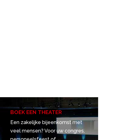
BOEK EEN THEATER
Een zakelijke bijeenkomst met
veel mensen? Voor uw congres,
personeelsfeest of