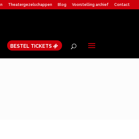
en
Theatergezelschappen
Blog
Voorstelling archief
Contact
BESTEL TICKETS