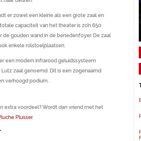
t haar deuren.
indt er zowel een kleine als een grote zaal en
totale capaciteit van het theater is zo’n 650
er de gouden wand in de benedenfoyer. De zaal
ook enkele rolstoelplaatsen.
 er een modern infrarood geluidssysteem
uc Lutz zaal genoemd. Dit is een zogenaamd
 een verhoogd podium.
van extra voordeel? Wordt dan vriend met het
P
Pluche Plusser
.
r
F