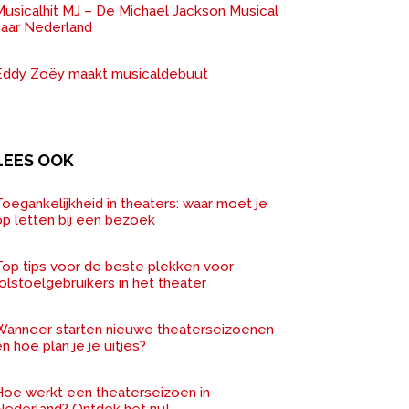
Musicalhit MJ – De Michael Jackson Musical
naar Nederland
Eddy Zoëy maakt musicaldebuut
LEES OOK
oegankelijkheid in theaters: waar moet je
op letten bij een bezoek
Top tips voor de beste plekken voor
olstoelgebruikers in het theater
Wanneer starten nieuwe theaterseizoenen
n hoe plan je je uitjes?
Hoe werkt een theaterseizoen in