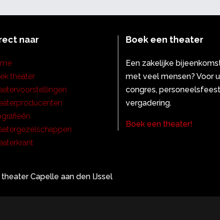
rect naar
Boek een theater
ome
Een zakelijke bijeenkoms
ek theater
met veel mensen? Voor 
eatervoorstellingen
congres, personeelsfeest
eaterproducenten
vergadering.
ografieën
Boek een theater!
eatergezelschappen
eaterkrant
a theater Capelle aan den IJssel