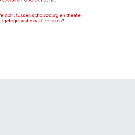
Nederland? Ontdek het nu!
Verschil tussen schouwburg en theater
uitgelegd: wat maakt ze uniek?