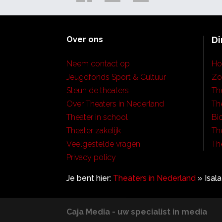
Over ons
Di
Neem contact op
H
Jeugdfonds Sport & Cultuur
Zo
Steun de theaters
Th
Over Theaters in Nederland
Th
Theater in school
Bi
Theater zakelijk
Th
Veelgestelde vragen
Th
Privacy policy
Je bent hier:
Theaters in Nederland
»
Isal
Caja Media - uw specialist in media